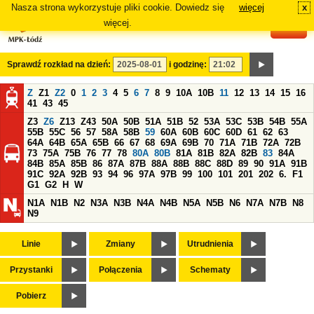
Nasza strona wykorzystuje pliki cookie. Dowiedz się
więcej
x
#
więcej.
Sprawdź rozkład na dzień:
i godzinę:
Z
Z1
Z2
0
1
2
3
4
5
6
7
8
9
10A
10B
11
12
13
14
15
16
41
43
45
Z3
Z6
Z13
Z43
50A
50B
51A
51B
52
53A
53C
53B
54B
55A
55B
55C
56
57
58A
58B
59
60A
60B
60C
60D
61
62
63
64A
64B
65A
65B
66
67
68
69A
69B
70
71A
71B
72A
72B
73
75A
75B
76
77
78
80A
80B
81A
81B
82A
82B
83
84A
84B
85A
85B
86
87A
87B
88A
88B
88C
88D
89
90
91A
91B
91C
92A
92B
93
94
96
97A
97B
99
100
101
201
202
6.
F1
G1
G2
H
W
N1A
N1B
N2
N3A
N3B
N4A
N4B
N5A
N5B
N6
N7A
N7B
N8
N9
Linie
Zmiany
Utrudnienia
Przystanki
Połączenia
Schematy
Pobierz