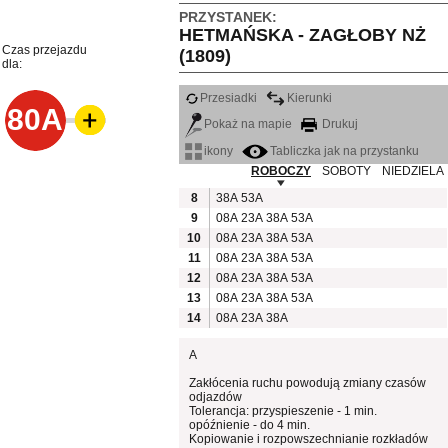
PRZYSTANEK:
HETMAŃSKA - ZAGŁOBY NŻ
Czas przejazdu
(1809)
dla:
Przesiadki
Kierunki
80A
Pokaż na mapie
Drukuj
ikony
Tabliczka jak na przystanku
ROBOCZY
SOBOTY
NIEDZIELA
8
38A
53A
9
08A
23A
38A
53A
10
08A
23A
38A
53A
11
08A
23A
38A
53A
12
08A
23A
38A
53A
13
08A
23A
38A
53A
14
08A
23A
38A
A
Zakłócenia ruchu powodują zmiany czasów
odjazdów
Tolerancja: przyspieszenie - 1 min.
opóźnienie - do 4 min.
Kopiowanie i rozpowszechnianie rozkładów