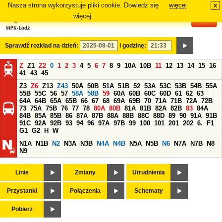
Nasza strona wykorzystuje pliki cookie. Dowiedz się
więcej
x
#
więcej.
Sprawdź rozkład na dzień:
i godzinę:
Z
Z1
Z2
0
1
2
3
4
5
6
7
8
9
10A
10B
11
12
13
14
15
16
41
43
45
Z3
Z6
Z13
Z43
50A
50B
51A
51B
52
53A
53C
53B
54B
55A
55B
55C
56
57
58A
58B
59
60A
60B
60C
60D
61
62
63
64A
64B
65A
65B
66
67
68
69A
69B
70
71A
71B
72A
72B
73
75A
75B
76
77
78
80A
80B
81A
81B
82A
82B
83
84A
84B
85A
85B
86
87A
87B
88A
88B
88C
88D
89
90
91A
91B
91C
92A
92B
93
94
96
97A
97B
99
100
101
201
202
6.
F1
G1
G2
H
W
N1A
N1B
N2
N3A
N3B
N4A
N4B
N5A
N5B
N6
N7A
N7B
N8
N9
Linie
Zmiany
Utrudnienia
Przystanki
Połączenia
Schematy
Pobierz