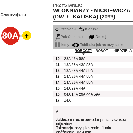
PRZYSTANEK:
WŁÓKNIARZY - MICKIEWICZA
Czas przejazdu
(DW. Ł. KALISKA) (2093)
dla:
Przesiadki
Kierunki
80A
Pokaż na mapie
Drukuj
ikony
Tabliczka jak na przystanku
ROBOCZY
SOBOTY
NIEDZIELA
10
28A
43A
58A
11
13A
28A
43A
58A
12
13A
28A
44A
59A
13
14A
29A
44A
59A
14
14A
29A
44A
59A
15
14A
29A
44A
16
04A
14A
29A
44A
59A
17
14A
A
Zakłócenia ruchu powodują zmiany czasów
odjazdów
Tolerancja: przyspieszenie - 1 min.
opóźnienie - do 4 min.