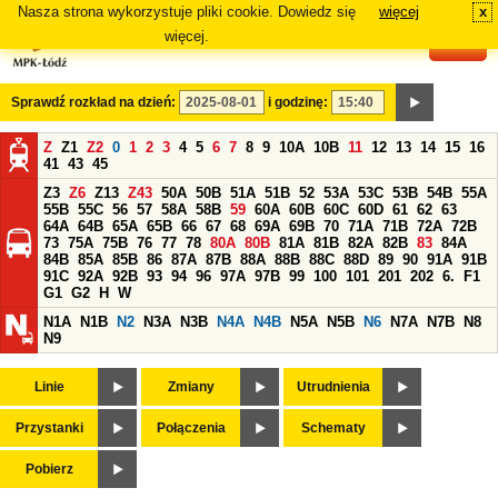
Nasza strona wykorzystuje pliki cookie. Dowiedz się
więcej
x
#
więcej.
Sprawdź rozkład na dzień:
i godzinę:
Z
Z1
Z2
0
1
2
3
4
5
6
7
8
9
10A
10B
11
12
13
14
15
16
41
43
45
Z3
Z6
Z13
Z43
50A
50B
51A
51B
52
53A
53C
53B
54B
55A
55B
55C
56
57
58A
58B
59
60A
60B
60C
60D
61
62
63
64A
64B
65A
65B
66
67
68
69A
69B
70
71A
71B
72A
72B
73
75A
75B
76
77
78
80A
80B
81A
81B
82A
82B
83
84A
84B
85A
85B
86
87A
87B
88A
88B
88C
88D
89
90
91A
91B
91C
92A
92B
93
94
96
97A
97B
99
100
101
201
202
6.
F1
G1
G2
H
W
N1A
N1B
N2
N3A
N3B
N4A
N4B
N5A
N5B
N6
N7A
N7B
N8
N9
Linie
Zmiany
Utrudnienia
Przystanki
Połączenia
Schematy
Pobierz