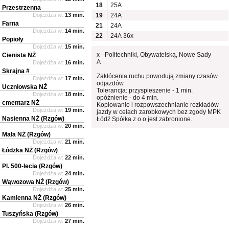
18
25A
Przestrzenna
Dojeżdża w:
13 min.
19
24A
Farna
21
24A
Dojeżdża w:
14 min.
22
24A
36x
Popioły
Dojeżdża w:
15 min.
x - Politechniki, Obywatelską, Nowe Sady
Cienista NŻ
A
Dojeżdża w:
16 min.
Skrajna #
Zakłócenia ruchu powodują zmiany czasów
Dojeżdża w:
17 min.
odjazdów
Uczniowska NŻ
Tolerancja: przyspieszenie - 1 min.
Dojeżdża w:
18 min.
opóźnienie - do 4 min.
cmentarz NŻ
Kopiowanie i rozpowszechnianie rozkładów
Dojeżdża w:
19 min.
jazdy w celach zarobkowych bez zgody MPK
Nasienna NŻ (Rzgów)
Łódź Spółka z o.o jest zabronione.
Dojeżdża w:
20 min.
Mała NŻ (Rzgów)
Dojeżdża w:
21 min.
Łódzka NŻ (Rzgów)
Dojeżdża w:
22 min.
Pl. 500-lecia (Rzgów)
Dojeżdża w:
24 min.
Wąwozowa NŻ (Rzgów)
Dojeżdża w:
25 min.
Kamienna NŻ (Rzgów)
Dojeżdża w:
26 min.
Tuszyńska (Rzgów)
Dojeżdża w:
27 min.