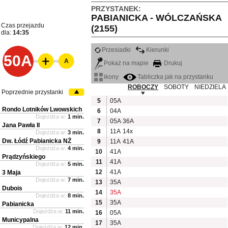
PRZYSTANEK:
PABIANICKA - WÓLCZAŃSKA
Czas przejazdu
(2155)
dla:
14:35
Przesiadki
Kierunki
50A
A
Pokaż na mapie
Drukuj
ikony
Tabliczka jak na przystanku
ROBOCZY
SOBOTY
NIEDZIELA
Poprzednie przystanki
5
05A
Rondo Lotników Lwowskich
6
04A
Dojeżdża w:
1 min.
7
05A
36A
Jana Pawła II
8
11A
14x
Dojeżdża w:
3 min.
Dw. Łódź Pabianicka NŻ
9
11A
41A
Dojeżdża w:
4 min.
10
41A
Prądzyńskiego
11
41A
Dojeżdża w:
5 min.
12
41A
3 Maja
Dojeżdża w:
7 min.
13
35A
Dubois
14
35A
Dojeżdża w:
8 min.
15
35A
Pabianicka
Dojeżdża w:
11 min.
16
05A
Municypalna
17
35A
Dojeżdża w:
12 min.