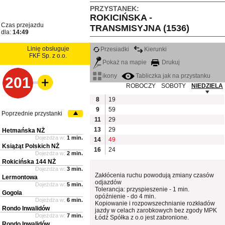
PRZYSTANEK:
ROKICIŃSKA -
Czas przejazdu
TRANSMISYJNA (1536)
dla:
14:49
Linię obsługuje
Przesiadki
Kierunki
FKF Sp. z o.o.
Pokaż na mapie
Drukuj
ikony
Tabliczka jak na przystanku
201
ROBOCZY
SOBOTY
NIEDZIELA
8
19
9
59
Poprzednie przystanki
11
29
13
29
Hetmańska NŻ
Dojeżdża w:
1 min.
14
49
Książąt Polskich NŻ
16
24
Dojeżdża w:
2 min.
Rokicińska 144 NŻ
Dojeżdża w:
3 min.
Zakłócenia ruchu powodują zmiany czasów
Lermontowa
odjazdów
Dojeżdża w:
5 min.
Tolerancja: przyspieszenie - 1 min.
Gogola
opóźnienie - do 4 min.
Dojeżdża w:
6 min.
Kopiowanie i rozpowszechnianie rozkładów
Rondo Inwalidów
jazdy w celach zarobkowych bez zgody MPK
Dojeżdża w:
7 min.
Łódź Spółka z o.o jest zabronione.
Rondo Inwalidów