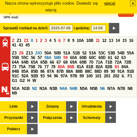
Nasza strona wykorzystuje pliki cookie. Dowiedz się
więcej
x
#
więcej.
Sprawdź rozkład na dzień:
i godzinę:
Z
Z1
Z2
0
1
2
3
4
5
6
7
8
9
10A
10B
11
12
13
14
15
16
41
43
45
Z3
Z6
Z13
Z43
50A
50B
51A
51B
52
53A
53C
53B
54B
55A
55B
55C
56
57
58A
58B
59
60A
60B
60C
60D
61
62
63
64A
64B
65A
65B
66
67
68
69A
69B
70
71A
71B
72A
72B
73
75A
75B
76
77
78
80A
80B
81A
81B
82A
82B
83
84A
84B
85A
85B
86
87A
87B
88A
88B
88C
88D
89
90
91A
91B
91C
92A
92B
93
94
96
97A
97B
99
100
101
201
202
6.
F1
G1
G2
H
W
N1A
N1B
N2
N3A
N3B
N4A
N4B
N5A
N5B
N6
N7A
N7B
N8
N9
Linie
Zmiany
Utrudnienia
Przystanki
Połączenia
Schematy
Pobierz