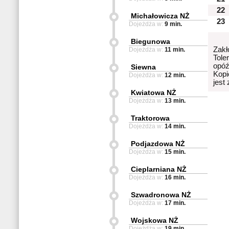
22
Michałowicza NŻ
23
Dojeżdża w:
9 min.
Biegunowa
Zakł
Dojeżdża w:
11 min.
Tole
opóź
Siewna
Kopi
Dojeżdża w:
12 min.
jest
Kwiatowa NŻ
Dojeżdża w:
13 min.
Traktorowa
Dojeżdża w:
14 min.
Podjazdowa NŻ
Dojeżdża w:
15 min.
Cieplarniana NŻ
Dojeżdża w:
16 min.
Szwadronowa NŻ
Dojeżdża w:
17 min.
Wojskowa NŻ
Dojeżdża w:
19 min.