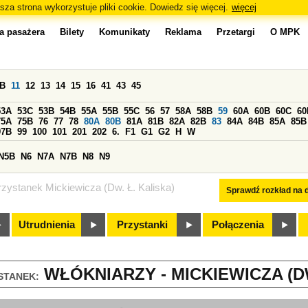
sza strona wykorzystuje pliki cookie. Dowiedz się więcej.
więcej
a pasażera
Bilety
Komunikaty
Reklama
Przetargi
O MPK
0B
11
12
13
14
15
16
41
43
45
53A
53C
53B
54B
55A
55B
55C
56
57
58A
58B
59
60A
60B
60C
60
75A
75B
76
77
78
80A
80B
81A
81B
82A
82B
83
84A
84B
85A
85B
97B
99
100
101
201
202
6.
F1
G1
G2
H
W
N5B
N6
N7A
N7B
N8
N9
rzystanek Mickiewicza (Dw. Ł. Kaliska)
Sprawdź rozkład na d
Utrudnienia
Przystanki
Połączenia
WŁÓKNIARZY - MICKIEWICZA (DW.
STANEK: