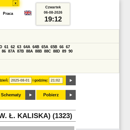
x
Czwartek
06-08-2026
Praca
19:12
D
61
62
63
64A
64B
65A
65B
66
67
86
87A
87B
88A
88B
88C
88D
89
90
zień:
i godzinę:
Schematy
Pobierz
 Ł. KALISKA) (1323)