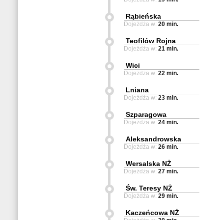
Rąbieńska
Dojeżdża w:
20 min.
Teofilów Rojna
Dojeżdża w:
21 min.
Wici
Dojeżdża w:
22 min.
Lniana
Dojeżdża w:
23 min.
Szparagowa
Dojeżdża w:
24 min.
Aleksandrowska
Dojeżdża w:
26 min.
Wersalska NŻ
Dojeżdża w:
27 min.
Św. Teresy NŻ
Dojeżdża w:
29 min.
Kaczeńcowa NŻ