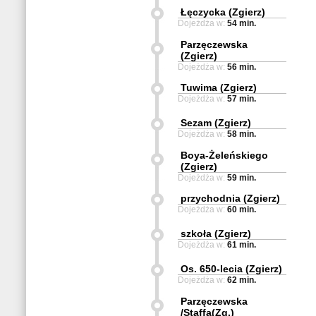
Łęczycka (Zgierz)
Dojeżdża w:
54 min.
Parzęczewska
(Zgierz)
Dojeżdża w:
56 min.
Tuwima (Zgierz)
Dojeżdża w:
57 min.
Sezam (Zgierz)
Dojeżdża w:
58 min.
Boya-Żeleńskiego
(Zgierz)
Dojeżdża w:
59 min.
przychodnia (Zgierz)
Dojeżdża w:
60 min.
szkoła (Zgierz)
Dojeżdża w:
61 min.
Os. 650-lecia (Zgierz)
Dojeżdża w:
62 min.
Parzęczewska
/Staffa(Zg.)