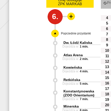
Linię obsługuje
Pr
ZPK MARKAB
6.
4
5
6
Poprzednie przystanki
7
8
Dw. Łódź Kaliska
9
Dojeżdża w:
1 min.
10
Atlas Arena
11
Dojeżdża w:
2 min.
12
13
Kowieńska
Dojeżdża w:
4 min.
14
15
Retkińska
16
Dojeżdża w:
5 min.
17
Konstantynowska
18
(ZOO Orientarium)
Dojeżdża w:
7 min.
19
20
Minerska
Dojeżdża w:
8 min.
21