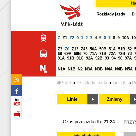
Na
Rozkłady jazdy
Dl
Z
Z1
Z2
0
1
2
3
4
5
6
7
8
9
10A
1
Z3
Z6
Z13
Z43
50A
50B
51A
51B
52
68
69A
69B
70
71A
71B
72A
72B
73
91A
91B
91C
92A
92B
93
94
96
97A
N1A
N1B
N2
N3A
N3B
N4A
N4B
N5A
Start
Rozkłady jazdy
Linia 6.
P
Linie
Zmiany
Czas przejazdu dla:
21:24
PRZY