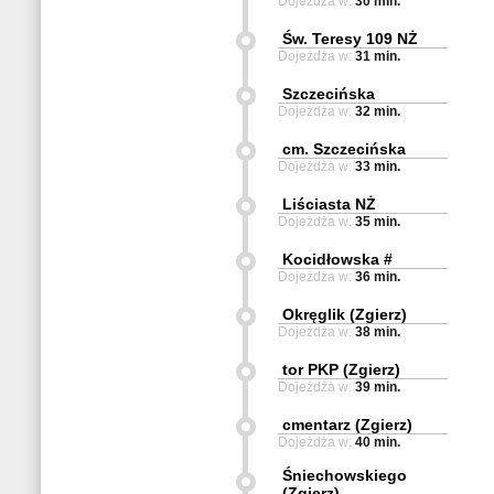
Dojeżdża w:
30 min.
Św. Teresy 109 NŻ
Dojeżdża w:
31 min.
Szczecińska
Dojeżdża w:
32 min.
cm. Szczecińska
Dojeżdża w:
33 min.
Liściasta NŻ
Dojeżdża w:
35 min.
Kocidłowska #
Dojeżdża w:
36 min.
Okręglik (Zgierz)
Dojeżdża w:
38 min.
tor PKP (Zgierz)
Dojeżdża w:
39 min.
cmentarz (Zgierz)
Dojeżdża w:
40 min.
Śniechowskiego
(Zgierz)