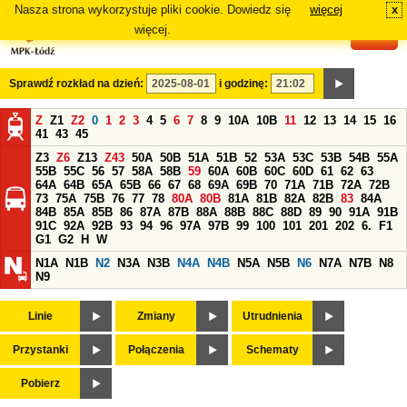
Nasza strona wykorzystuje pliki cookie. Dowiedz się
więcej
x
#
więcej.
Sprawdź rozkład na dzień:
i godzinę:
Z
Z1
Z2
0
1
2
3
4
5
6
7
8
9
10A
10B
11
12
13
14
15
16
41
43
45
Z3
Z6
Z13
Z43
50A
50B
51A
51B
52
53A
53C
53B
54B
55A
55B
55C
56
57
58A
58B
59
60A
60B
60C
60D
61
62
63
64A
64B
65A
65B
66
67
68
69A
69B
70
71A
71B
72A
72B
73
75A
75B
76
77
78
80A
80B
81A
81B
82A
82B
83
84A
84B
85A
85B
86
87A
87B
88A
88B
88C
88D
89
90
91A
91B
91C
92A
92B
93
94
96
97A
97B
99
100
101
201
202
6.
F1
G1
G2
H
W
N1A
N1B
N2
N3A
N3B
N4A
N4B
N5A
N5B
N6
N7A
N7B
N8
N9
Linie
Zmiany
Utrudnienia
Przystanki
Połączenia
Schematy
Pobierz