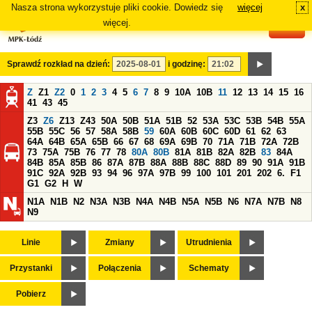
Nasza strona wykorzystuje pliki cookie. Dowiedz się
więcej
x
#
więcej.
Sprawdź rozkład na dzień:
i godzinę:
Z
Z1
Z2
0
1
2
3
4
5
6
7
8
9
10A
10B
11
12
13
14
15
16
41
43
45
Z3
Z6
Z13
Z43
50A
50B
51A
51B
52
53A
53C
53B
54B
55A
55B
55C
56
57
58A
58B
59
60A
60B
60C
60D
61
62
63
64A
64B
65A
65B
66
67
68
69A
69B
70
71A
71B
72A
72B
73
75A
75B
76
77
78
80A
80B
81A
81B
82A
82B
83
84A
84B
85A
85B
86
87A
87B
88A
88B
88C
88D
89
90
91A
91B
91C
92A
92B
93
94
96
97A
97B
99
100
101
201
202
6.
F1
G1
G2
H
W
N1A
N1B
N2
N3A
N3B
N4A
N4B
N5A
N5B
N6
N7A
N7B
N8
N9
Linie
Zmiany
Utrudnienia
Przystanki
Połączenia
Schematy
Pobierz