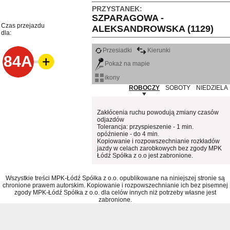
PRZYSTANEK:
SZPARAGOWA -
Czas przejazdu
ALEKSANDROWSKA (1129)
dla:
Przesiadki
Kierunki
84A
Pokaż na mapie
ikony
ROBOCZY
SOBOTY
NIEDZIELA
Zakłócenia ruchu powodują zmiany czasów
odjazdów
Tolerancja: przyspieszenie - 1 min.
opóźnienie - do 4 min.
Kopiowanie i rozpowszechnianie rozkładów
jazdy w celach zarobkowych bez zgody MPK
Łódź Spółka z o.o jest zabronione.
Wszystkie treści MPK-Łódź Spółka z o.o. opublikowane na niniejszej stronie są
chronione prawem autorskim. Kopiowanie i rozpowszechnianie ich bez pisemnej
zgody MPK-Łódź Spółka z o.o. dla celów innych niż potrzeby własne jest
zabronione.