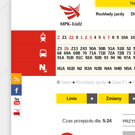
Na
Rozkłady jazdy
Dl
Z
Z1
Z2
0
1
2
3
4
5
6
7
8
9
10A
1
Z3
Z6
Z13
Z43
50A
50B
51A
51B
52
68
69A
69B
70
71A
71B
72A
72B
73
91A
91B
91C
92A
92B
93
94
96
97A
N1A
N1B
N2
N3A
N3B
N4A
N4B
N5A
Start
Rozkłady jazdy
Linia F1
P
Linie
Zmiany
Czas przejazdu dla:
5:24
PRZY