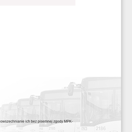
ozpowszechnianie ich bez pisemnej zgody MPK-