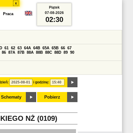
x
Piątek
07-08-2026
Praca
02:30
D
61
62
63
64A
64B
65A
65B
66
67
86
87A
87B
88A
88B
88C
88D
89
90
zień:
i godzinę:
Schematy
Pobierz
EGO NŻ (0109)