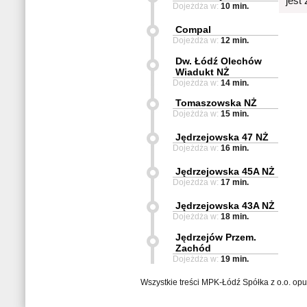
jest
Dojeżdża w:
10 min.
Compal
Dojeżdża w:
12 min.
Dw. Łódź Olechów
Wiadukt NŻ
Dojeżdża w:
14 min.
Tomaszowska NŻ
Dojeżdża w:
15 min.
Jędrzejowska 47 NŻ
Dojeżdża w:
16 min.
Jędrzejowska 45A NŻ
Dojeżdża w:
17 min.
Jędrzejowska 43A NŻ
Dojeżdża w:
18 min.
Jędrzejów Przem.
Zachód
Dojeżdża w:
19 min.
Wszystkie treści MPK-Łódź Spółka z o.o. op