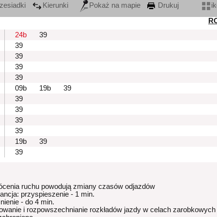
zesiadki
Kierunki
Pokaż na mapie
Drukuj
i
R
24b
39
39
39
39
39
09b
19b
39
39
39
39
39
19b
39
39
ócenia ruchu powodują zmiany czasów odjazdów
rancja: przyspieszenie - 1 min.
nienie - do 4 min.
owanie i rozpowszechnianie rozkładów jazdy w celach zarobkowych