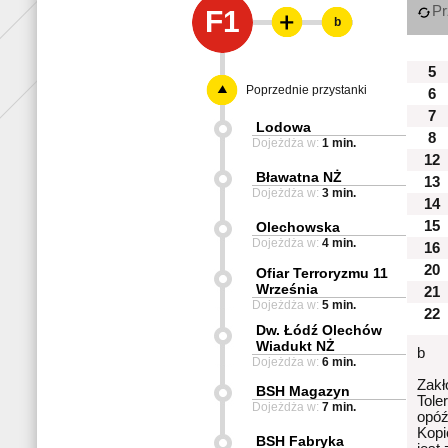
Pr
F1
b
5
Poprzednie przystanki
6
7
Lodowa
8
Dojeżdża w:
1 min.
12
Bławatna NŻ
13
Dojeżdża w:
3 min.
14
15
Olechowska
Dojeżdża w:
4 min.
16
20
Ofiar Terroryzmu 11
Września
21
Dojeżdża w:
5 min.
22
Dw. Łódź Olechów
Wiadukt NŻ
b
Dojeżdża w:
6 min.
Zakł
BSH Magazyn
Tole
Dojeżdża w:
7 min.
opóź
Kopi
BSH Fabryka