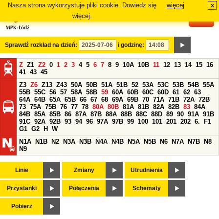
Nasza strona wykorzystuje pliki cookie. Dowiedz się
więcej
x
#
więcej.
Sprawdź rozkład na dzień:
i godzinę:
Z
Z1
Z2
0
1
2
3
4
5
6
7
8
9
10A
10B
11
12
13
14
15
16
41
43
45
Z3
Z6
Z13
Z43
50A
50B
51A
51B
52
53A
53C
53B
54B
55A
55B
55C
56
57
58A
58B
59
60A
60B
60C
60D
61
62
63
64A
64B
65A
65B
66
67
68
69A
69B
70
71A
71B
72A
72B
73
75A
75B
76
77
78
80A
80B
81A
81B
82A
82B
83
84A
84B
85A
85B
86
87A
87B
88A
88B
88C
88D
89
90
91A
91B
91C
92A
92B
93
94
96
97A
97B
99
100
101
201
202
6.
F1
G1
G2
H
W
N1A
N1B
N2
N3A
N3B
N4A
N4B
N5A
N5B
N6
N7A
N7B
N8
N9
Linie
Zmiany
Utrudnienia
Przystanki
Połączenia
Schematy
Pobierz