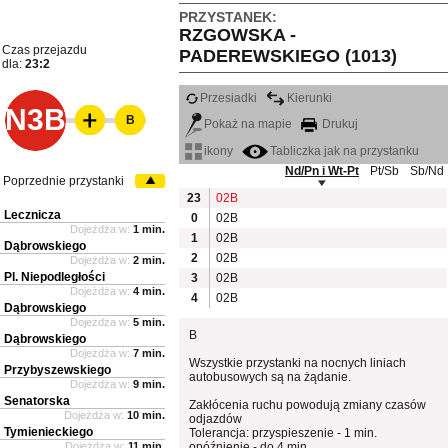
PRZYSTANEK:
RZGOWSKA -
Czas przejazdu
PADEREWSKIEGO (1013)
dla:
23:2
Przesiadki
Kierunki
N3B
B
Pokaż na mapie
Drukuj
ikony
Tabliczka jak na przystanku
Nd/Pn i Wt-Pt
Pt/Sb
Sb/Nd
Poprzednie przystanki
23
02B
Lecznicza
0
02B
Dojeżdża w:
1 min.
1
02B
Dąbrowskiego
2
02B
Dojeżdża w:
2 min.
Pl. Niepodległości
3
02B
Dojeżdża w:
4 min.
4
02B
Dąbrowskiego
Dojeżdża w:
5 min.
B
Dąbrowskiego
Dojeżdża w:
7 min.
Wszystkie przystanki na nocnych liniach
Przybyszewskiego
autobusowych są na żądanie.
Dojeżdża w:
9 min.
Senatorska
Zakłócenia ruchu powodują zmiany czasów
Dojeżdża w:
10 min.
odjazdów
Tymienieckiego
Tolerancja: przyspieszenie - 1 min.
Dojeżdża w:
11 min.
opóźnienie - do 4 min.