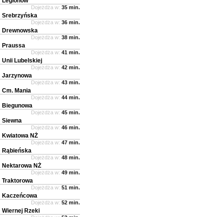
Legionów
Dojeżdża w:
35 min.
Srebrzyńska
Dojeżdża w:
36 min.
Drewnowska
Dojeżdża w:
38 min.
Praussa
Dojeżdża w:
41 min.
Unii Lubelskiej
Dojeżdża w:
42 min.
Jarzynowa
Dojeżdża w:
43 min.
Cm. Mania
Dojeżdża w:
44 min.
Biegunowa
Dojeżdża w:
45 min.
Siewna
Dojeżdża w:
46 min.
Kwiatowa NŻ
Dojeżdża w:
47 min.
Rąbieńska
Dojeżdża w:
48 min.
Nektarowa NŻ
Dojeżdża w:
49 min.
Traktorowa
Dojeżdża w:
51 min.
Kaczeńcowa
Dojeżdża w:
52 min.
Wiernej Rzeki