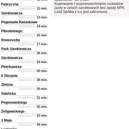
Kopiowanie i rozpowszechnianie rozkładów
Fabryczna
jazdy w celach zarobkowych bez zgody MPK
Dojeżdża w:
12 min.
Łódź Spółka z o.o jest zabronione.
Sienkiewicza
Dojeżdża w:
13 min.
Pogotowie Ratunkowe
Dojeżdża w:
14 min.
Piłsudskiego
Dojeżdża w:
15 min.
Roosevelta
Dojeżdża w:
17 min.
Park Sienkiewicza
Dojeżdża w:
18 min.
Sienkiewicza
Dojeżdża w:
19 min.
Piotrkowska
Dojeżdża w:
20 min.
6 Sierpnia
Dojeżdża w:
28 min.
Zielona
Dojeżdża w:
30 min.
Gdańska
Dojeżdża w:
31 min.
Pogonowskiego
Dojeżdża w:
32 min.
Żeligowskiego
Dojeżdża w:
33 min.
1 Maja
Dojeżdża w:
34 min.