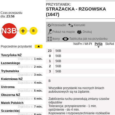
PRZYSTANEK:
STRAŻACKA - RZGOWSKA
Czas przejazdu
(1647)
dla:
23:56
Przesiadki
Kierunki
N3B
B
Pokaż na mapie
Drukuj
ikony
Tabliczka jak na przystanku
Nd/Pn i Wt-Pt
Pt/Sb
Sb/Nd
Poprzednie przystanki
23
56B
Tuszyńska NŻ
0
56B
Dojeżdża w:
1 min.
1
56B
Łazowskiego
2
56B
Dojeżdża w:
2 min.
Trybunalska
3
56B
Dojeżdża w:
3 min.
Kwietniowa NŻ
B
Dojeżdża w:
4 min.
Ustronna
Wszystkie przystanki na nocnych liniach
Dojeżdża w:
5 min.
autobusowych są na żądanie.
Obszerna NŻ
Dojeżdża w:
6 min.
Zakłócenia ruchu powodują zmiany czasów
odjazdów
Matek Polskich
Tolerancja: przyspieszenie - 1 min.
Dojeżdża w:
7 min.
opóźnienie - do 4 min.
Sczanieckiej
Kopiowanie i rozpowszechnianie rozkładów
Dojeżdża w:
8 min.