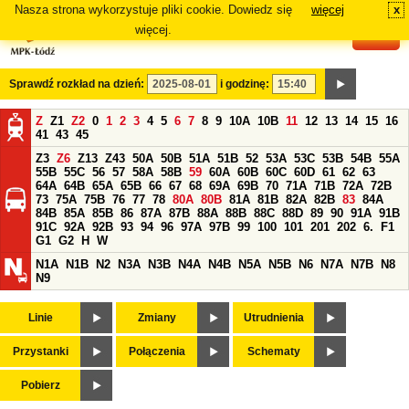
Nasza strona wykorzystuje pliki cookie. Dowiedz się
więcej
x
#
więcej.
Sprawdź rozkład na dzień:
i godzinę:
Z
Z1
Z2
0
1
2
3
4
5
6
7
8
9
10A
10B
11
12
13
14
15
16
41
43
45
Z3
Z6
Z13
Z43
50A
50B
51A
51B
52
53A
53C
53B
54B
55A
55B
55C
56
57
58A
58B
59
60A
60B
60C
60D
61
62
63
64A
64B
65A
65B
66
67
68
69A
69B
70
71A
71B
72A
72B
73
75A
75B
76
77
78
80A
80B
81A
81B
82A
82B
83
84A
84B
85A
85B
86
87A
87B
88A
88B
88C
88D
89
90
91A
91B
91C
92A
92B
93
94
96
97A
97B
99
100
101
201
202
6.
F1
G1
G2
H
W
N1A
N1B
N2
N3A
N3B
N4A
N4B
N5A
N5B
N6
N7A
N7B
N8
N9
Linie
Zmiany
Utrudnienia
Przystanki
Połączenia
Schematy
Pobierz