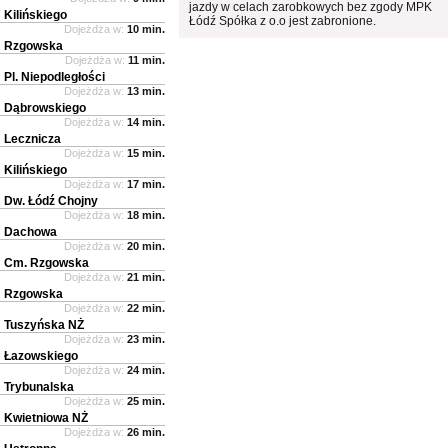
jazdy w celach zarobkowych bez zgody MPK
Kilińskiego
Łódź Spółka z o.o jest zabronione.
Dojeżdża w:
10 min.
Rzgowska
Dojeżdża w:
11 min.
Pl. Niepodległości
Dojeżdża w:
13 min.
Dąbrowskiego
Dojeżdża w:
14 min.
Lecznicza
Dojeżdża w:
15 min.
Kilińskiego
Dojeżdża w:
17 min.
Dw. Łódź Chojny
Dojeżdża w:
18 min.
Dachowa
Dojeżdża w:
20 min.
Cm. Rzgowska
Dojeżdża w:
21 min.
Rzgowska
Dojeżdża w:
22 min.
Tuszyńska NŻ
Dojeżdża w:
23 min.
Łazowskiego
Dojeżdża w:
24 min.
Trybunalska
Dojeżdża w:
25 min.
Kwietniowa NŻ
Dojeżdża w:
26 min.