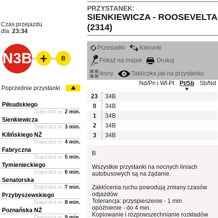
PRZYSTANEK:
SIENKIEWICZA - ROOSEVELTA
Czas przejazdu
(2314)
dla:
23:34
Przesiadki
Kierunki
N3B
B
Pokaż na mapie
Drukuj
ikony
Tabliczka jak na przystanku
Nd/Pn i Wt-Pt
Pt/Sb
Sb/Nd
Poprzednie przystanki
23
34B
Piłsudskiego
0
34B
Dojeżdża w:
2 min.
1
34B
Sienkiewicza
2
34B
Dojeżdża w:
3 min.
Kilińskiego NŻ
3
34B
Dojeżdża w:
4 min.
Fabryczna
B
Dojeżdża w:
5 min.
Tymienieckiego
Wszystkie przystanki na nocnych liniach
Dojeżdża w:
6 min.
autobusowych są na żądanie.
Senatorska
Dojeżdża w:
7 min.
Zakłócenia ruchu powodują zmiany czasów
odjazdów
Przybyszewskiego
Tolerancja: przyspieszenie - 1 min.
Dojeżdża w:
8 min.
opóźnienie - do 4 min.
Poznańska NŻ
Kopiowanie i rozpowszechnianie rozkładów
Dojeżdża w:
9 min.