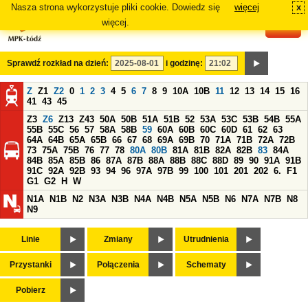
Nasza strona wykorzystuje pliki cookie. Dowiedz się
więcej
x
#
więcej.
Sprawdź rozkład na dzień:
i godzinę:
Z
Z1
Z2
0
1
2
3
4
5
6
7
8
9
10A
10B
11
12
13
14
15
16
41
43
45
Z3
Z6
Z13
Z43
50A
50B
51A
51B
52
53A
53C
53B
54B
55A
55B
55C
56
57
58A
58B
59
60A
60B
60C
60D
61
62
63
64A
64B
65A
65B
66
67
68
69A
69B
70
71A
71B
72A
72B
73
75A
75B
76
77
78
80A
80B
81A
81B
82A
82B
83
84A
84B
85A
85B
86
87A
87B
88A
88B
88C
88D
89
90
91A
91B
91C
92A
92B
93
94
96
97A
97B
99
100
101
201
202
6.
F1
G1
G2
H
W
N1A
N1B
N2
N3A
N3B
N4A
N4B
N5A
N5B
N6
N7A
N7B
N8
N9
Linie
Zmiany
Utrudnienia
Przystanki
Połączenia
Schematy
Pobierz