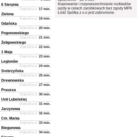
Kopiowanie i rozpowszechnianie rozkładów
6 Sierpnia
jazdy w celach zarobkowych bez zgody MPK
Dojeżdża w:
17 min.
Łódź Spółka z o.o jest zabronione.
Zielona
Dojeżdża w:
19 min.
Gdańska
Dojeżdża w:
20 min.
Pogonowskiego
Dojeżdża w:
21 min.
Żeligowskiego
Dojeżdża w:
22 min.
1 Maja
Dojeżdża w:
23 min.
Legionów
Dojeżdża w:
24 min.
Srebrzyńska
Dojeżdża w:
25 min.
Drewnowska
Dojeżdża w:
27 min.
Praussa
Dojeżdża w:
30 min.
Unii Lubelskiej
Dojeżdża w:
31 min.
Jarzynowa
Dojeżdża w:
32 min.
Cm. Mania
Dojeżdża w:
33 min.
Biegunowa
Dojeżdża w:
34 min.