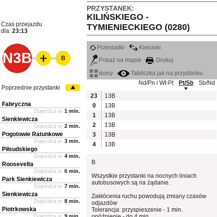
PRZYSTANEK:
KILIŃSKIEGO -
Czas przejazdu
TYMIENIECKIEGO (0280)
dla:
23:13
Przesiadki
Kierunki
N3B
B
Pokaż na mapie
Drukuj
ikony
Tabliczka jak na przystanku
Nd/Pn i Wt-Pt
Pt/Sb
Sb/Nd
Poprzednie przystanki
23
13B
Fabryczna
0
13B
Dojeżdża w:
1 min.
1
13B
Sienkiewicza
2
13B
Dojeżdża w:
2 min.
Pogotowie Ratunkowe
3
13B
Dojeżdża w:
3 min.
4
13B
Piłsudskiego
Dojeżdża w:
4 min.
B
Roosevelta
Dojeżdża w:
6 min.
Wszystkie przystanki na nocnych liniach
Park Sienkiewicza
autobusowych są na żądanie.
Dojeżdża w:
7 min.
Sienkiewicza
Zakłócenia ruchu powodują zmiany czasów
Dojeżdża w:
8 min.
odjazdów
Piotrkowska
Tolerancja: przyspieszenie - 1 min.
Dojeżdża w:
9 min.
opóźnienie - do 4 min.