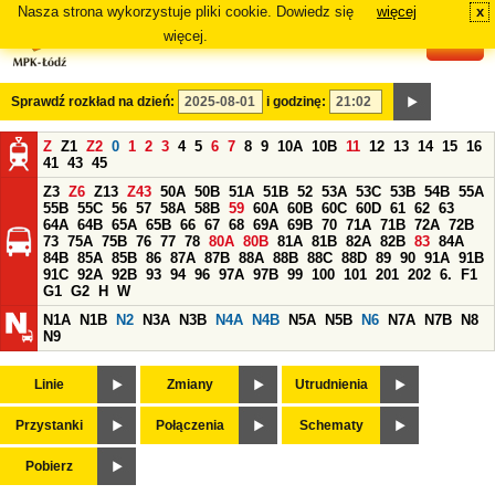
Nasza strona wykorzystuje pliki cookie. Dowiedz się
więcej
x
#
więcej.
Sprawdź rozkład na dzień:
i godzinę:
Z
Z1
Z2
0
1
2
3
4
5
6
7
8
9
10A
10B
11
12
13
14
15
16
41
43
45
Z3
Z6
Z13
Z43
50A
50B
51A
51B
52
53A
53C
53B
54B
55A
55B
55C
56
57
58A
58B
59
60A
60B
60C
60D
61
62
63
64A
64B
65A
65B
66
67
68
69A
69B
70
71A
71B
72A
72B
73
75A
75B
76
77
78
80A
80B
81A
81B
82A
82B
83
84A
84B
85A
85B
86
87A
87B
88A
88B
88C
88D
89
90
91A
91B
91C
92A
92B
93
94
96
97A
97B
99
100
101
201
202
6.
F1
G1
G2
H
W
N1A
N1B
N2
N3A
N3B
N4A
N4B
N5A
N5B
N6
N7A
N7B
N8
N9
Linie
Zmiany
Utrudnienia
Przystanki
Połączenia
Schematy
Pobierz