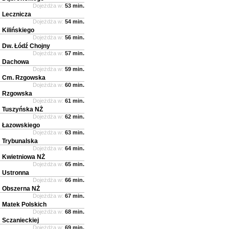
Dojeżdża w:
53 min.
Lecznicza
Dojeżdża w:
54 min.
Kilińskiego
Dojeżdża w:
56 min.
Dw. Łódź Chojny
Dojeżdża w:
57 min.
Dachowa
Dojeżdża w:
59 min.
Cm. Rzgowska
Dojeżdża w:
60 min.
Rzgowska
Dojeżdża w:
61 min.
Tuszyńska NŻ
Dojeżdża w:
62 min.
Łazowskiego
Dojeżdża w:
63 min.
Trybunalska
Dojeżdża w:
64 min.
Kwietniowa NŻ
Dojeżdża w:
65 min.
Ustronna
Dojeżdża w:
66 min.
Obszerna NŻ
Dojeżdża w:
67 min.
Matek Polskich
Dojeżdża w:
68 min.
Sczanieckiej
Dojeżdża w:
69 min.