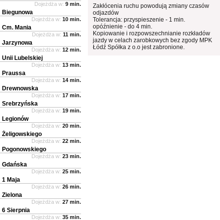
Dojeżdża w:
9 min.
Zakłócenia ruchu powodują zmiany czasów
Biegunowa
odjazdów
Dojeżdża w:
10 min.
Tolerancja: przyspieszenie - 1 min.
opóźnienie - do 4 min.
Cm. Mania
Kopiowanie i rozpowszechnianie rozkładów
Dojeżdża w:
11 min.
jazdy w celach zarobkowych bez zgody MPK
Jarzynowa
Łódź Spółka z o.o jest zabronione.
Dojeżdża w:
12 min.
Unii Lubelskiej
Dojeżdża w:
13 min.
Praussa
Dojeżdża w:
14 min.
Drewnowska
Dojeżdża w:
17 min.
Srebrzyńska
Dojeżdża w:
19 min.
Legionów
Dojeżdża w:
20 min.
Żeligowskiego
Dojeżdża w:
22 min.
Pogonowskiego
Dojeżdża w:
23 min.
Gdańska
Dojeżdża w:
25 min.
1 Maja
Dojeżdża w:
26 min.
Zielona
Dojeżdża w:
27 min.
6 Sierpnia
Dojeżdża w:
35 min.