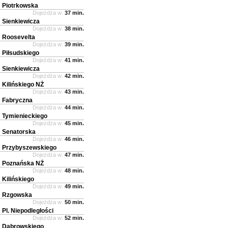
Piotrkowska
Dojeżdża w:
37 min.
Sienkiewicza
Dojeżdża w:
38 min.
Roosevelta
Dojeżdża w:
39 min.
Piłsudskiego
Dojeżdża w:
41 min.
Sienkiewicza
Dojeżdża w:
42 min.
Kilińskiego NŻ
Dojeżdża w:
43 min.
Fabryczna
Dojeżdża w:
44 min.
Tymienieckiego
Dojeżdża w:
45 min.
Senatorska
Dojeżdża w:
46 min.
Przybyszewskiego
Dojeżdża w:
47 min.
Poznańska NŻ
Dojeżdża w:
48 min.
Kilińskiego
Dojeżdża w:
49 min.
Rzgowska
Dojeżdża w:
50 min.
Pl. Niepodległości
Dojeżdża w:
52 min.
Dąbrowskiego