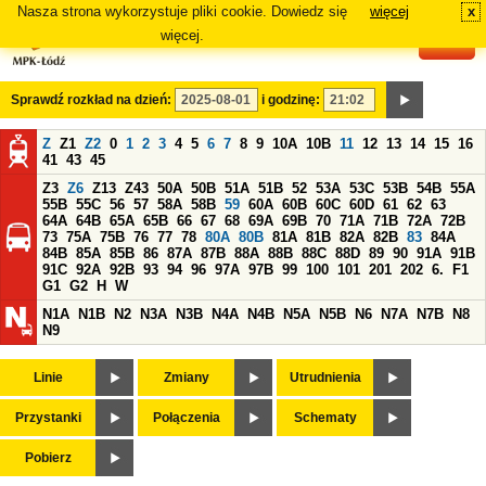
Nasza strona wykorzystuje pliki cookie. Dowiedz się
więcej
x
#
więcej.
Sprawdź rozkład na dzień:
i godzinę:
Z
Z1
Z2
0
1
2
3
4
5
6
7
8
9
10A
10B
11
12
13
14
15
16
41
43
45
Z3
Z6
Z13
Z43
50A
50B
51A
51B
52
53A
53C
53B
54B
55A
55B
55C
56
57
58A
58B
59
60A
60B
60C
60D
61
62
63
64A
64B
65A
65B
66
67
68
69A
69B
70
71A
71B
72A
72B
73
75A
75B
76
77
78
80A
80B
81A
81B
82A
82B
83
84A
84B
85A
85B
86
87A
87B
88A
88B
88C
88D
89
90
91A
91B
91C
92A
92B
93
94
96
97A
97B
99
100
101
201
202
6.
F1
G1
G2
H
W
N1A
N1B
N2
N3A
N3B
N4A
N4B
N5A
N5B
N6
N7A
N7B
N8
N9
Linie
Zmiany
Utrudnienia
Przystanki
Połączenia
Schematy
Pobierz