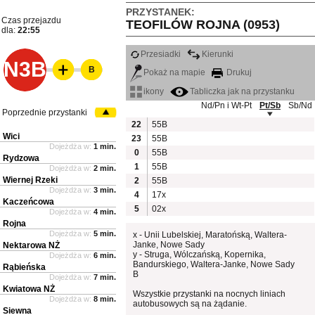
PRZYSTANEK:
Czas przejazdu
TEOFILÓW ROJNA (0953)
dla:
22:55
Przesiadki
Kierunki
N3B
B
Pokaż na mapie
Drukuj
ikony
Tabliczka jak na przystanku
Nd/Pn i Wt-Pt
Pt/Sb
Sb/Nd
Poprzednie przystanki
22
55B
Wici
23
55B
Dojeżdża w:
1 min.
0
55B
Rydzowa
1
55B
Dojeżdża w:
2 min.
Wiernej Rzeki
2
55B
Dojeżdża w:
3 min.
4
17x
Kaczeńcowa
5
02x
Dojeżdża w:
4 min.
Rojna
Dojeżdża w:
5 min.
x - Unii Lubelskiej, Maratońską, Waltera-
Janke, Nowe Sady
Nektarowa NŻ
y - Struga, Wólczańską, Kopernika,
Dojeżdża w:
6 min.
Bandurskiego, Waltera-Janke, Nowe Sady
Rąbieńska
B
Dojeżdża w:
7 min.
Kwiatowa NŻ
Wszystkie przystanki na nocnych liniach
Dojeżdża w:
8 min.
autobusowych są na żądanie.
Siewna