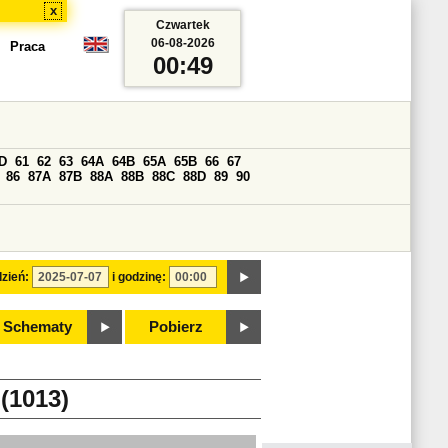
x
Czwartek
06-08-2026
Praca
00:49
D
61
62
63
64A
64B
65A
65B
66
67
86
87A
87B
88A
88B
88C
88D
89
90
zień:
i godzinę:
Schematy
Pobierz
1013)