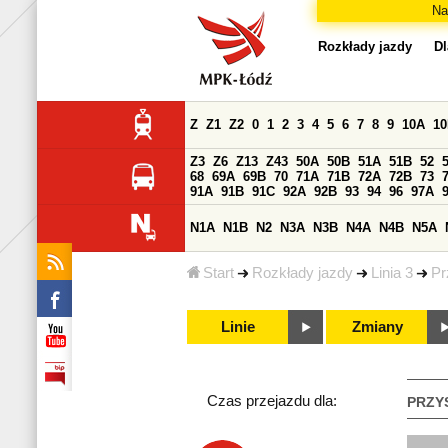
Na
Rozkłady jazdy
Dl
Z
Z1
Z2
0
1
2
3
4
5
6
7
8
9
10A
1
Z3
Z6
Z13
Z43
50A
50B
51A
51B
52
68
69A
69B
70
71A
71B
72A
72B
73
91A
91B
91C
92A
92B
93
94
96
97A
N1A
N1B
N2
N3A
N3B
N4A
N4B
N5A
Start
Rozkłady jazdy
Linia 3
Pr
Linie
Zmiany
Czas przejazdu dla:
PRZY