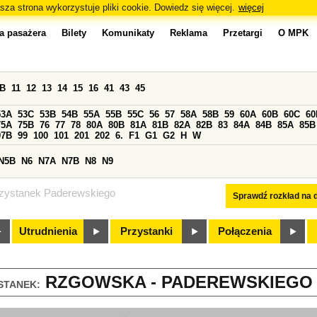
sza strona wykorzystuje pliki cookie. Dowiedz się więcej.
więcej
a pasażera
Bilety
Komunikaty
Reklama
Przetargi
O MPK
0B
11
12
13
14
15
16
41
43
45
53A
53C
53B
54B
55A
55B
55C
56
57
58A
58B
59
60A
60B
60C
60
75A
75B
76
77
78
80A
80B
81A
81B
82A
82B
83
84A
84B
85A
85B
97B
99
100
101
201
202
6.
F1
G1
G2
H
W
N5B
N6
N7A
N7B
N8
N9
zystanek Paderewskiego
Sprawdź rozkład na d
Utrudnienia
Przystanki
Połączenia
RZGOWSKA - PADEREWSKIEGO (
STANEK: