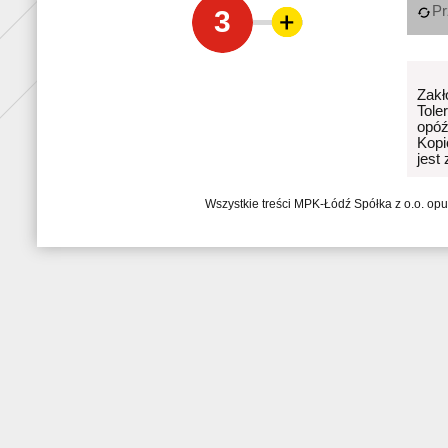
Pr
3
Zakł
Tole
opóź
Kopi
jest
Wszystkie treści MPK-Łódź Spółka z o.o. op