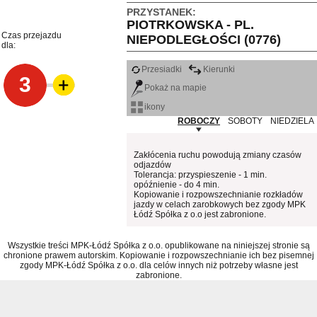
PRZYSTANEK:
PIOTRKOWSKA - PL.
Czas przejazdu
NIEPODLEGŁOŚCI (0776)
dla:
Przesiadki
Kierunki
3
Pokaż na mapie
ikony
ROBOCZY
SOBOTY
NIEDZIELA
Zakłócenia ruchu powodują zmiany czasów
odjazdów
Tolerancja: przyspieszenie - 1 min.
opóźnienie - do 4 min.
Kopiowanie i rozpowszechnianie rozkładów
jazdy w celach zarobkowych bez zgody MPK
Łódź Spółka z o.o jest zabronione.
Wszystkie treści MPK-Łódź Spółka z o.o. opublikowane na niniejszej stronie są
chronione prawem autorskim. Kopiowanie i rozpowszechnianie ich bez pisemnej
zgody MPK-Łódź Spółka z o.o. dla celów innych niż potrzeby własne jest
zabronione.