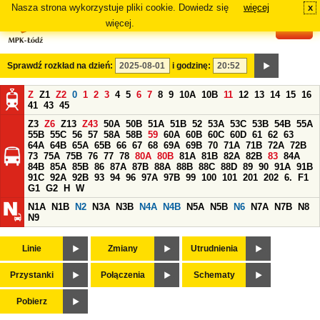
Nasza strona wykorzystuje pliki cookie. Dowiedz się
więcej
x
#
więcej.
Sprawdź rozkład na dzień:
i godzinę:
Z
Z1
Z2
0
1
2
3
4
5
6
7
8
9
10A
10B
11
12
13
14
15
16
41
43
45
Z3
Z6
Z13
Z43
50A
50B
51A
51B
52
53A
53C
53B
54B
55A
55B
55C
56
57
58A
58B
59
60A
60B
60C
60D
61
62
63
64A
64B
65A
65B
66
67
68
69A
69B
70
71A
71B
72A
72B
73
75A
75B
76
77
78
80A
80B
81A
81B
82A
82B
83
84A
84B
85A
85B
86
87A
87B
88A
88B
88C
88D
89
90
91A
91B
91C
92A
92B
93
94
96
97A
97B
99
100
101
201
202
6.
F1
G1
G2
H
W
N1A
N1B
N2
N3A
N3B
N4A
N4B
N5A
N5B
N6
N7A
N7B
N8
N9
Linie
Zmiany
Utrudnienia
Przystanki
Połączenia
Schematy
Pobierz