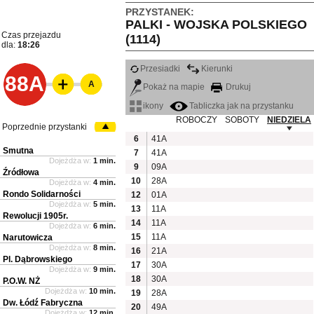
PRZYSTANEK:
PALKI - WOJSKA POLSKIEGO
Czas przejazdu
(1114)
dla:
18:26
Przesiadki
Kierunki
88A
A
Pokaż na mapie
Drukuj
ikony
Tabliczka jak na przystanku
ROBOCZY
SOBOTY
NIEDZIELA
Poprzednie przystanki
6
41A
Smutna
7
41A
Dojeżdża w:
1 min.
9
09A
Źródłowa
10
28A
Dojeżdża w:
4 min.
Rondo Solidarności
12
01A
Dojeżdża w:
5 min.
13
11A
Rewolucji 1905r.
14
11A
Dojeżdża w:
6 min.
15
11A
Narutowicza
Dojeżdża w:
8 min.
16
21A
Pl. Dąbrowskiego
17
30A
Dojeżdża w:
9 min.
18
30A
P.O.W. NŻ
Dojeżdża w:
10 min.
19
28A
Dw. Łódź Fabryczna
20
49A
Dojeżdża w:
12 min.