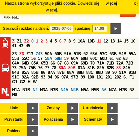
Nasza strona wykorzystuje pliki cookie. Dowiedz się
więcej
x
#
więcej.
Sprawdź rozkład na dzień:
i godzinę:
Z
Z1
Z2
0
1
2
3
4
5
6
7
8
9
10A
10B
11
12
13
14
15
16
41
43
45
Z3
Z6
Z13
Z43
50A
50B
51A
51B
52
53A
53C
53B
54B
55A
55B
55C
56
57
58A
58B
59
60A
60B
60C
60D
61
62
63
64A
64B
65A
65B
66
67
68
69A
69B
70
71A
71B
72A
72B
73
75A
75B
76
77
78
80A
80B
81A
81B
82A
82B
83
84A
84B
85A
85B
86
87A
87B
88A
88B
88C
88D
89
90
91A
91B
91C
92A
92B
93
94
96
97A
97B
99
100
101
201
202
6.
F1
G1
G2
H
W
N1A
N1B
N2
N3A
N3B
N4A
N4B
N5A
N5B
N6
N7A
N7B
N8
N9
Linie
Zmiany
Utrudnienia
Przystanki
Połączenia
Schematy
Pobierz