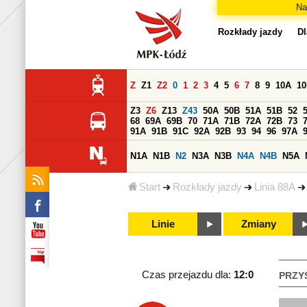
Na
Rozkłady jazdy
Dl
Z
Z1
Z2
0
1
2
3
4
5
6
7
8
9
10A
1
Z3
Z6
Z13
Z43
50A
50B
51A
51B
52
68
69A
69B
70
71A
71B
72A
72B
73
91A
91B
91C
92A
92B
93
94
96
97A
N1A
N1B
N2
N3A
N3B
N4A
N4B
N5A
Start
Rozkłady jazdy
Linia 88A
Linie
Zmiany
Czas przejazdu dla:
12:0
PRZY