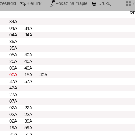
zesiadki
Kierunki
Pokaż na mapie
Drukuj
i
R
34A
04A
34A
04A
34A
35A
35A
05A
40A
20A
40A
00A
40A
00A
15A
40A
37A
57A
42A
27A
07A
02A
22A
02A
22A
02A
39A
19A
59A
39A
59A