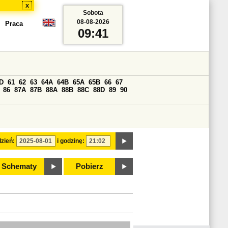
x
Sobota
08-08-2026
Praca
09:41
D
61
62
63
64A
64B
65A
65B
66
67
86
87A
87B
88A
88B
88C
88D
89
90
zień:
i godzinę:
Schematy
Pobierz