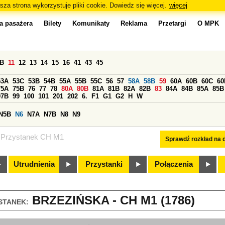
sza strona wykorzystuje pliki cookie. Dowiedz się więcej.
więcej
a pasażera
Bilety
Komunikaty
Reklama
Przetargi
O MPK
0B
11
12
13
14
15
16
41
43
45
53A
53C
53B
54B
55A
55B
55C
56
57
58A
58B
59
60A
60B
60C
60
75A
75B
76
77
78
80A
80B
81A
81B
82A
82B
83
84A
84B
85A
85B
97B
99
100
101
201
202
6.
F1
G1
G2
H
W
N5B
N6
N7A
N7B
N8
N9
Przystanek CH M1
Sprawdź rozkład na d
Utrudnienia
Przystanki
Połączenia
BRZEZIŃSKA - CH M1 (1786)
STANEK: