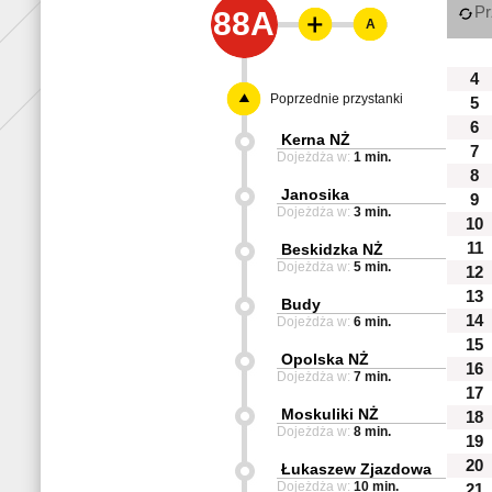
Pr
88A
A
4
Poprzednie przystanki
5
6
Kerna NŻ
7
Dojeżdża w:
1 min.
8
Janosika
9
Dojeżdża w:
3 min.
10
11
Beskidzka NŻ
Dojeżdża w:
5 min.
12
13
Budy
14
Dojeżdża w:
6 min.
15
Opolska NŻ
16
Dojeżdża w:
7 min.
17
Moskuliki NŻ
18
Dojeżdża w:
8 min.
19
20
Łukaszew Zjazdowa
Dojeżdża w:
10 min.
21