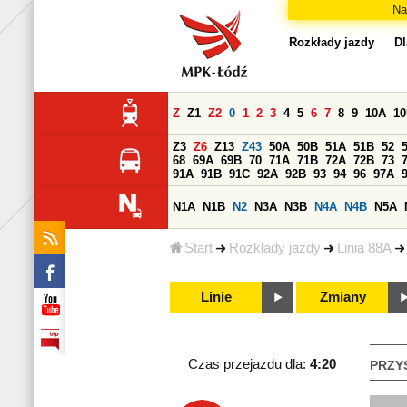
Na
Rozkłady jazdy
Dl
Z
Z1
Z2
0
1
2
3
4
5
6
7
8
9
10A
1
Z3
Z6
Z13
Z43
50A
50B
51A
51B
52
68
69A
69B
70
71A
71B
72A
72B
73
91A
91B
91C
92A
92B
93
94
96
97A
N1A
N1B
N2
N3A
N3B
N4A
N4B
N5A
Start
Rozkłady jazdy
Linia 88A
Linie
Zmiany
Czas przejazdu dla:
4:20
PRZY