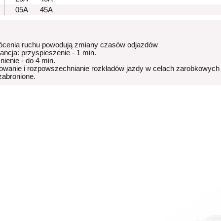
05A
45A
ócenia ruchu powodują zmiany czasów odjazdów
rancja: przyspieszenie - 1 min.
nienie - do 4 min.
owanie i rozpowszechnianie rozkładów jazdy w celach zarobkowych
 zabronione.