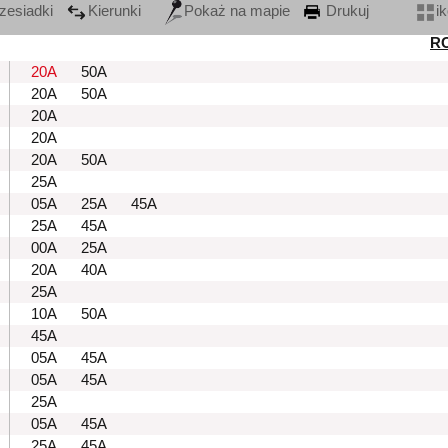
zesiadki
Kierunki
Pokaż na mapie
Drukuj
i
R
20A
50A
20A
50A
20A
20A
20A
50A
25A
05A
25A
45A
25A
45A
00A
25A
20A
40A
25A
10A
50A
45A
05A
45A
05A
45A
25A
05A
45A
25A
45A