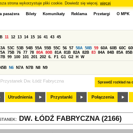
sza strona wykorzystuje pliki cookie. Dowiedz się więcej.
więcej
a pasażera
Bilety
Komunikaty
Reklama
Przetargi
O MPK
0B
11
12
13
14
15
16
41
43
45
53A
53C
53B
54B
55A
55B
55C
56
57
58A
58B
59
60A
60B
60C
60
75A
75B
76
77
78
80A
80B
81A
81B
82A
82B
83
84A
84B
85A
85B
97B
99
100
101
201
202
6.
F1
G1
G2
H
W
N5B
N6
N7A
N7B
N8
N9
Przystanek Dw. Łódź Fabryczna
Sprawdź rozkład na d
Utrudnienia
Przystanki
Połączenia
DW. ŁÓDŹ FABRYCZNA (2166)
STANEK: