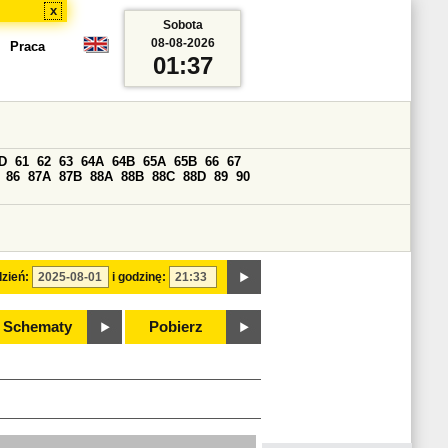
x
Sobota
08-08-2026
Praca
01:37
D
61
62
63
64A
64B
65A
65B
66
67
86
87A
87B
88A
88B
88C
88D
89
90
zień:
i godzinę:
Schematy
Pobierz