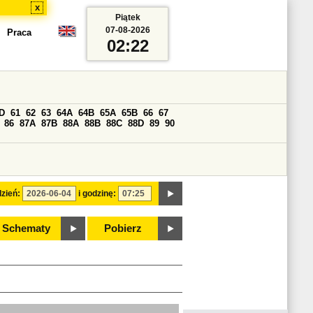
x
Piątek
07-08-2026
Praca
02:22
D
61
62
63
64A
64B
65A
65B
66
67
86
87A
87B
88A
88B
88C
88D
89
90
zień:
i godzinę:
Schematy
Pobierz