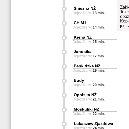
Zakł
Śnieżna NŻ
Tole
Dojeżdża w:
13 min.
opóź
Kopi
CH M1
jest
Dojeżdża w:
14 min.
Kerna NŻ
Dojeżdża w:
15 min.
Janosika
Dojeżdża w:
17 min.
Beskidzka NŻ
Dojeżdża w:
19 min.
Budy
Dojeżdża w:
20 min.
Opolska NŻ
Dojeżdża w:
21 min.
Moskuliki NŻ
Dojeżdża w:
22 min.
Łukaszew Zjazdowa
Dojeżdża w:
24 min.