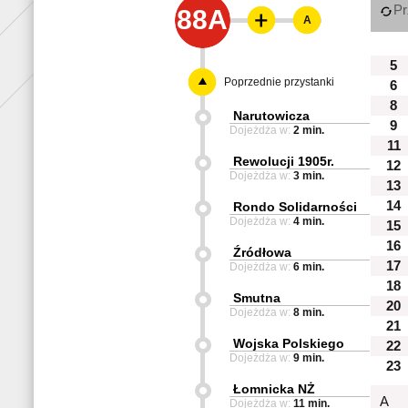
Pr
88A
A
5
Poprzednie przystanki
6
8
Narutowicza
9
Dojeżdża w:
2 min.
11
Rewolucji 1905r.
12
Dojeżdża w:
3 min.
13
14
Rondo Solidarności
Dojeżdża w:
4 min.
15
16
Źródłowa
17
Dojeżdża w:
6 min.
18
Smutna
20
Dojeżdża w:
8 min.
21
Wojska Polskiego
22
Dojeżdża w:
9 min.
23
Łomnicka NŻ
A
Dojeżdża w:
11 min.