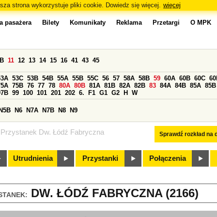
sza strona wykorzystuje pliki cookie. Dowiedz się więcej.
więcej
a pasażera
Bilety
Komunikaty
Reklama
Przetargi
O MPK
0B
11
12
13
14
15
16
41
43
45
53A
53C
53B
54B
55A
55B
55C
56
57
58A
58B
59
60A
60B
60C
60
75A
75B
76
77
78
80A
80B
81A
81B
82A
82B
83
84A
84B
85A
85B
97B
99
100
101
201
202
6.
F1
G1
G2
H
W
N5B
N6
N7A
N7B
N8
N9
Przystanek Dw. Łódź Fabryczna
Sprawdź rozkład na d
Utrudnienia
Przystanki
Połączenia
DW. ŁÓDŹ FABRYCZNA (2166)
STANEK: