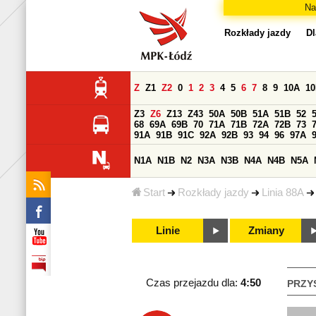
Na
Rozkłady jazdy
Dl
Z
Z1
Z2
0
1
2
3
4
5
6
7
8
9
10A
1
Z3
Z6
Z13
Z43
50A
50B
51A
51B
52
68
69A
69B
70
71A
71B
72A
72B
73
91A
91B
91C
92A
92B
93
94
96
97A
N1A
N1B
N2
N3A
N3B
N4A
N4B
N5A
Start
Rozkłady jazdy
Linia 88A
Linie
Zmiany
Czas przejazdu dla:
4:50
PRZY