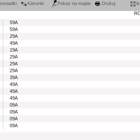
zesiadki
Kierunki
Pokaż na mapie
Drukuj
i
R
59A
59A
29A
49A
19A
29A
29A
29A
39A
49A
49A
49A
09A
09A
09A
09A