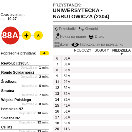
PRZYSTANEK:
UNIWERSYTECKA -
Czas przejazdu
NARUTOWICZA (2304)
dla:
10:27
Przesiadki
Kierunki
88A
A
Pokaż na mapie
Drukuj
ikony
Tabliczka jak na przystanku
ROBOCZY
SOBOTY
NIEDZIELA
Poprzednie przystanki
6
01A
Rewolucji 1905r.
7
01A
Dojeżdża w:
1 min.
8
31A
Rondo Solidarności
9
51A
Dojeżdża w:
2 min.
Źródłowa
11
21A
Dojeżdża w:
5 min.
12
31A
Smutna
13
31A
Dojeżdża w:
7 min.
14
31A
Wojska Polskiego
Dojeżdża w:
8 min.
15
41A
Łomnicka NŻ
16
51A
Dojeżdża w:
10 min.
17
51A
Śnieżna NŻ
Dojeżdża w:
12 min.
18
51A
CH M1
20
11A
Dojeżdża w:
13 min.