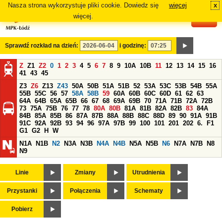
Nasza strona wykorzystuje pliki cookie. Dowiedz się
więcej
x
#
więcej.
Sprawdź rozkład na dzień:
i godzinę:
Z
Z1
Z2
0
1
2
3
4
5
6
7
8
9
10A
10B
11
12
13
14
15
16
41
43
45
Z3
Z6
Z13
Z43
50A
50B
51A
51B
52
53A
53C
53B
54B
55A
55B
55C
56
57
58A
58B
59
60A
60B
60C
60D
61
62
63
64A
64B
65A
65B
66
67
68
69A
69B
70
71A
71B
72A
72B
73
75A
75B
76
77
78
80A
80B
81A
81B
82A
82B
83
84A
84B
85A
85B
86
87A
87B
88A
88B
88C
88D
89
90
91A
91B
91C
92A
92B
93
94
96
97A
97B
99
100
101
201
202
6.
F1
G1
G2
H
W
N1A
N1B
N2
N3A
N3B
N4A
N4B
N5A
N5B
N6
N7A
N7B
N8
N9
Linie
Zmiany
Utrudnienia
Przystanki
Połączenia
Schematy
Pobierz