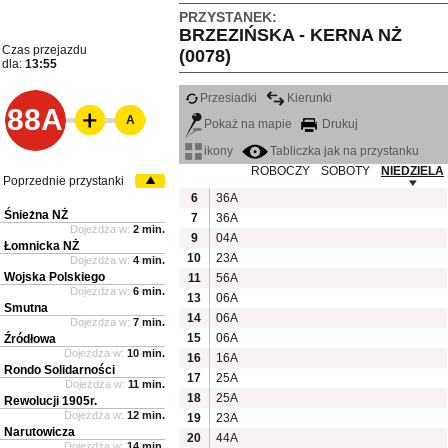
PRZYSTANEK:
BRZEZIŃSKA - KERNA NŻ
Czas przejazdu
(0078)
dla:
13:55
Przesiadki
Kierunki
88A
A
Pokaż na mapie
Drukuj
ikony
Tabliczka jak na przystanku
ROBOCZY
SOBOTY
NIEDZIELA
Poprzednie przystanki
6
36A
Śnieżna NŻ
7
36A
Dojeżdża w:
2 min.
9
04A
Łomnicka NŻ
10
23A
Dojeżdża w:
4 min.
Wojska Polskiego
11
56A
Dojeżdża w:
6 min.
13
06A
Smutna
14
06A
Dojeżdża w:
7 min.
15
06A
Źródłowa
Dojeżdża w:
10 min.
16
16A
Rondo Solidarności
17
25A
Dojeżdża w:
11 min.
18
25A
Rewolucji 1905r.
Dojeżdża w:
12 min.
19
23A
Narutowicza
20
44A
Dojeżdża w:
14 min.