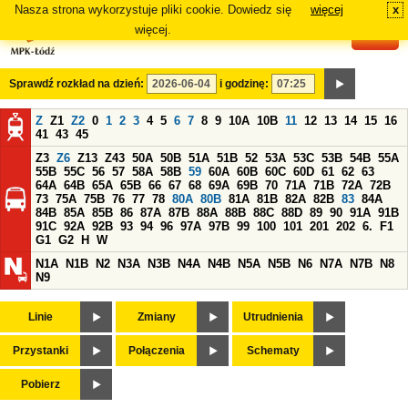
Nasza strona wykorzystuje pliki cookie. Dowiedz się
więcej
x
#
więcej.
Sprawdź rozkład na dzień:
i godzinę:
Z
Z1
Z2
0
1
2
3
4
5
6
7
8
9
10A
10B
11
12
13
14
15
16
41
43
45
Z3
Z6
Z13
Z43
50A
50B
51A
51B
52
53A
53C
53B
54B
55A
55B
55C
56
57
58A
58B
59
60A
60B
60C
60D
61
62
63
64A
64B
65A
65B
66
67
68
69A
69B
70
71A
71B
72A
72B
73
75A
75B
76
77
78
80A
80B
81A
81B
82A
82B
83
84A
84B
85A
85B
86
87A
87B
88A
88B
88C
88D
89
90
91A
91B
91C
92A
92B
93
94
96
97A
97B
99
100
101
201
202
6.
F1
G1
G2
H
W
N1A
N1B
N2
N3A
N3B
N4A
N4B
N5A
N5B
N6
N7A
N7B
N8
N9
Linie
Zmiany
Utrudnienia
Przystanki
Połączenia
Schematy
Pobierz