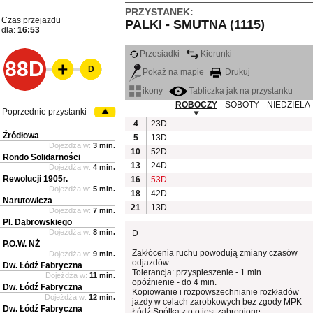
PRZYSTANEK:
Czas przejazdu
PALKI - SMUTNA (1115)
dla:
16:53
Przesiadki
Kierunki
88D
D
Pokaż na mapie
Drukuj
ikony
Tabliczka jak na przystanku
ROBOCZY
SOBOTY
NIEDZIELA
Poprzednie przystanki
4
23D
Źródłowa
5
13D
Dojeżdża w:
3 min.
10
52D
Rondo Solidarności
13
24D
Dojeżdża w:
4 min.
Rewolucji 1905r.
16
53D
Dojeżdża w:
5 min.
18
42D
Narutowicza
21
13D
Dojeżdża w:
7 min.
Pl. Dąbrowskiego
Dojeżdża w:
8 min.
D
P.O.W. NŻ
Zakłócenia ruchu powodują zmiany czasów
Dojeżdża w:
9 min.
odjazdów
Dw. Łódź Fabryczna
Tolerancja: przyspieszenie - 1 min.
Dojeżdża w:
11 min.
opóźnienie - do 4 min.
Dw. Łódź Fabryczna
Kopiowanie i rozpowszechnianie rozkładów
Dojeżdża w:
12 min.
jazdy w celach zarobkowych bez zgody MPK
Dw. Łódź Fabryczna
Łódź Spółka z o.o jest zabronione.