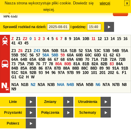
Nasza strona wykorzystuje pliki cookie. Dowiedz się
więcej
x
#
więcej.
Sprawdź rozkład na dzień:
i godzinę:
Z
Z1
Z2
0
1
2
3
4
5
6
7
8
9
10A
10B
11
12
13
14
15
16
41
43
45
Z3
Z6
Z13
Z43
50A
50B
51A
51B
52
53A
53C
53B
54B
55A
55B
55C
56
57
58A
58B
59
60A
60B
60C
60D
61
62
63
64A
64B
65A
65B
66
67
68
69A
69B
70
71A
71B
72A
72B
73
75A
75B
76
77
78
80A
80B
81A
81B
82A
82B
83
84A
84B
85A
85B
86
87A
87B
88A
88B
88C
88D
89
90
91A
91B
91C
92A
92B
93
94
96
97A
97B
99
100
101
201
202
6.
F1
G1
G2
H
W
N1A
N1B
N2
N3A
N3B
N4A
N4B
N5A
N5B
N6
N7A
N7B
N8
N9
Linie
Zmiany
Utrudnienia
Przystanki
Połączenia
Schematy
Pobierz