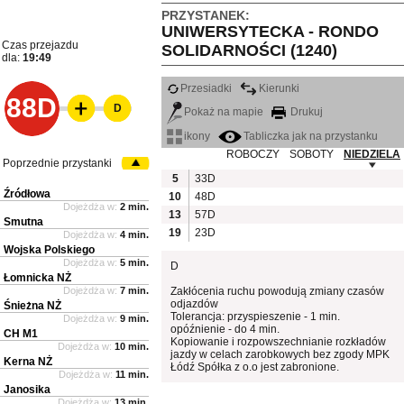
PRZYSTANEK:
UNIWERSYTECKA - RONDO
Czas przejazdu
SOLIDARNOŚCI (1240)
dla:
19:49
Przesiadki
Kierunki
88D
D
Pokaż na mapie
Drukuj
ikony
Tabliczka jak na przystanku
ROBOCZY
SOBOTY
NIEDZIELA
Poprzednie przystanki
5
33D
Źródłowa
10
48D
Dojeżdża w:
2 min.
13
57D
Smutna
19
23D
Dojeżdża w:
4 min.
Wojska Polskiego
Dojeżdża w:
5 min.
D
Łomnicka NŻ
Dojeżdża w:
7 min.
Zakłócenia ruchu powodują zmiany czasów
odjazdów
Śnieżna NŻ
Tolerancja: przyspieszenie - 1 min.
Dojeżdża w:
9 min.
opóźnienie - do 4 min.
CH M1
Kopiowanie i rozpowszechnianie rozkładów
Dojeżdża w:
10 min.
jazdy w celach zarobkowych bez zgody MPK
Kerna NŻ
Łódź Spółka z o.o jest zabronione.
Dojeżdża w:
11 min.
Janosika
Dojeżdża w:
13 min.