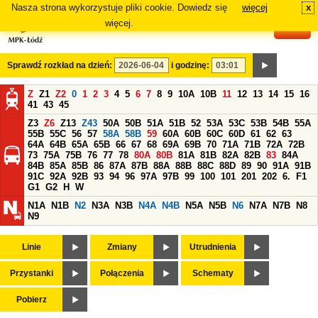
Nasza strona wykorzystuje pliki cookie. Dowiedz się
więcej
x
#
więcej.
Sprawdź rozkład na dzień:
i godzinę:
Z
Z1
Z2
0
1
2
3
4
5
6
7
8
9
10A
10B
11
12
13
14
15
16
41
43
45
Z3
Z6
Z13
Z43
50A
50B
51A
51B
52
53A
53C
53B
54B
55A
55B
55C
56
57
58A
58B
59
60A
60B
60C
60D
61
62
63
64A
64B
65A
65B
66
67
68
69A
69B
70
71A
71B
72A
72B
73
75A
75B
76
77
78
80A
80B
81A
81B
82A
82B
83
84A
84B
85A
85B
86
87A
87B
88A
88B
88C
88D
89
90
91A
91B
91C
92A
92B
93
94
96
97A
97B
99
100
101
201
202
6.
F1
G1
G2
H
W
N1A
N1B
N2
N3A
N3B
N4A
N4B
N5A
N5B
N6
N7A
N7B
N8
N9
Linie
Zmiany
Utrudnienia
Przystanki
Połączenia
Schematy
Pobierz