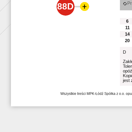
Pr
88D
6
11
14
20
D
Zakł
Tole
opóź
Kopi
jest
Wszystkie treści MPK-Łódź Spółka z o.o. op