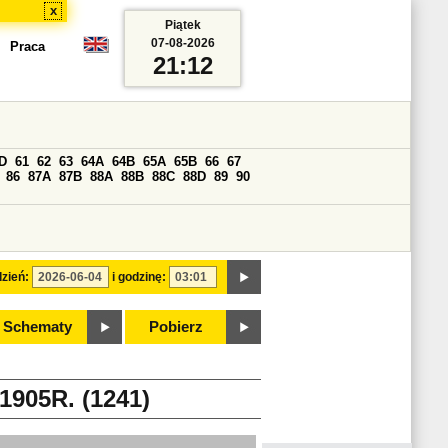
x
Piątek
07-08-2026
Praca
21:12
D
61
62
63
64A
64B
65A
65B
66
67
86
87A
87B
88A
88B
88C
88D
89
90
zień:
i godzinę:
Schematy
Pobierz
05R. (1241)