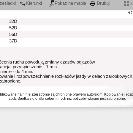
zesiadki
Kierunki
Pokaż na mapie
Drukuj
i
R
32D
52D
56D
37D
ócenia ruchu powodują zmiany czasów odjazdów
rancja: przyspieszenie - 1 min.
nienie - do 4 min.
owanie i rozpowszechnianie rozkładów jazdy w celach zarobkowych
 zabronione.
ublikowane na niniejszej stronie są chronione prawem autorskim. Kopiowanie i r
Łódź Spółka z o.o. dla celów innych niż potrzeby własne jest zabronione.