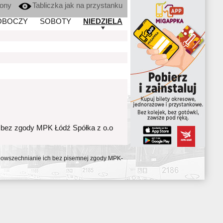
kony
Tabliczka jak na przystanku
OBOCZY
SOBOTY
NIEDZIELA
 bez zgody MPK Łódź Spółka z o.o
ozpowszechnianie ich bez pisemnej zgody MPK-