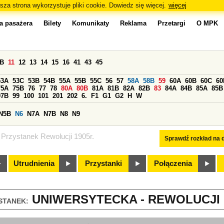
sza strona wykorzystuje pliki cookie. Dowiedz się więcej.
więcej
a pasażera
Bilety
Komunikaty
Reklama
Przetargi
O MPK
0B
11
12
13
14
15
16
41
43
45
53A
53C
53B
54B
55A
55B
55C
56
57
58A
58B
59
60A
60B
60C
60
75A
75B
76
77
78
80A
80B
81A
81B
82A
82B
83
84A
84B
85A
85B
97B
99
100
101
201
202
6.
F1
G1
G2
H
W
N5B
N6
N7A
N7B
N8
N9
Przystanek Rewolucji 1905r.
Sprawdź rozkład na d
Utrudnienia
Przystanki
Połączenia
UNIWERSYTECKA - REWOLUCJI 19
STANEK: