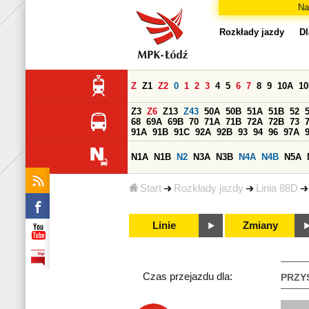
Na
Rozkłady jazdy
Dl
Z
Z1
Z2
0
1
2
3
4
5
6
7
8
9
10A
1
Z3
Z6
Z13
Z43
50A
50B
51A
51B
52
68
69A
69B
70
71A
71B
72A
72B
73
91A
91B
91C
92A
92B
93
94
96
97A
N1A
N1B
N2
N3A
N3B
N4A
N4B
N5A
Start
Rozkłady jazdy
Linia 88D
Linie
Zmiany
Czas przejazdu dla:
PRZY