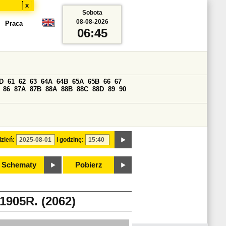
x
Sobota
08-08-2026
Praca
06:45
D
61
62
63
64A
64B
65A
65B
66
67
86
87A
87B
88A
88B
88C
88D
89
90
zień:
i godzinę:
Schematy
Pobierz
05R. (2062)