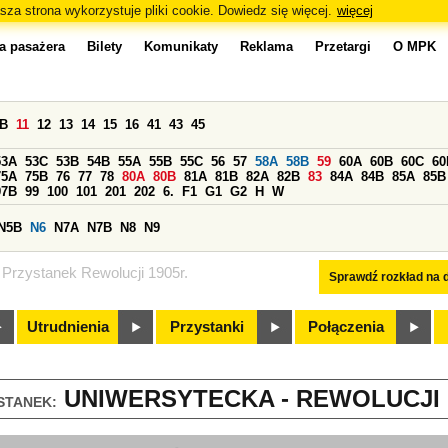
sza strona wykorzystuje pliki cookie. Dowiedz się więcej.
więcej
a pasażera
Bilety
Komunikaty
Reklama
Przetargi
O MPK
0B
11
12
13
14
15
16
41
43
45
53A
53C
53B
54B
55A
55B
55C
56
57
58A
58B
59
60A
60B
60C
60
75A
75B
76
77
78
80A
80B
81A
81B
82A
82B
83
84A
84B
85A
85B
97B
99
100
101
201
202
6.
F1
G1
G2
H
W
N5B
N6
N7A
N7B
N8
N9
Przystanek Rewolucji 1905r.
Sprawdź rozkład na d
Utrudnienia
Przystanki
Połączenia
UNIWERSYTECKA - REWOLUCJI 19
STANEK: