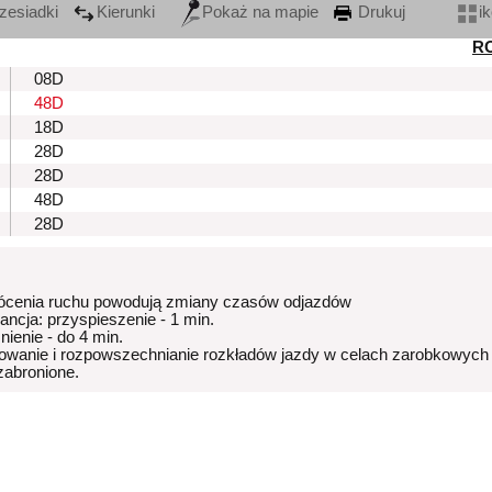
zesiadki
Kierunki
Pokaż na mapie
Drukuj
i
R
08D
48D
18D
28D
28D
48D
28D
ócenia ruchu powodują zmiany czasów odjazdów
rancja: przyspieszenie - 1 min.
nienie - do 4 min.
owanie i rozpowszechnianie rozkładów jazdy w celach zarobkowych
 zabronione.