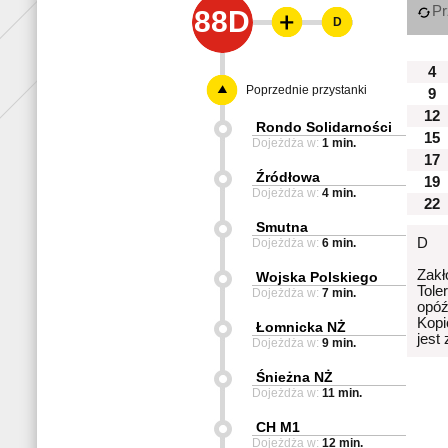
Pr
88D
D
4
Poprzednie przystanki
9
12
Rondo Solidarności
15
Dojeżdża w:
1 min.
17
Źródłowa
19
Dojeżdża w:
4 min.
22
Smutna
D
Dojeżdża w:
6 min.
Zakł
Wojska Polskiego
Tole
Dojeżdża w:
7 min.
opóź
Kopi
Łomnicka NŻ
jest
Dojeżdża w:
9 min.
Śnieżna NŻ
Dojeżdża w:
11 min.
CH M1
Dojeżdża w:
12 min.