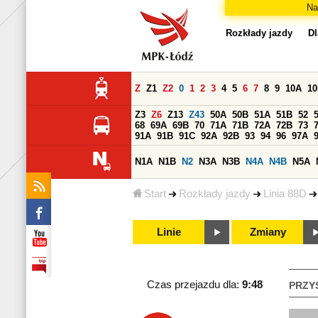
Na
Rozkłady jazdy
Dl
Z
Z1
Z2
0
1
2
3
4
5
6
7
8
9
10A
1
Z3
Z6
Z13
Z43
50A
50B
51A
51B
52
68
69A
69B
70
71A
71B
72A
72B
73
91A
91B
91C
92A
92B
93
94
96
97A
N1A
N1B
N2
N3A
N3B
N4A
N4B
N5A
Start
Rozkłady jazdy
Linia 88D
Linie
Zmiany
Czas przejazdu dla:
9:48
PRZY