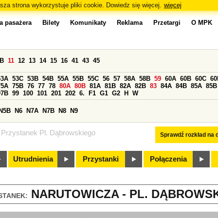
sza strona wykorzystuje pliki cookie. Dowiedz się więcej.
więcej
a pasażera
Bilety
Komunikaty
Reklama
Przetargi
O MPK
0B
11
12
13
14
15
16
41
43
45
53A
53C
53B
54B
55A
55B
55C
56
57
58A
58B
59
60A
60B
60C
60
75A
75B
76
77
78
80A
80B
81A
81B
82A
82B
83
84A
84B
85A
85B
97B
99
100
101
201
202
6.
F1
G1
G2
H
W
N5B
N6
N7A
N7B
N8
N9
Przystanek Pl. Dąbrowskiego
Sprawdź rozkład na d
Utrudnienia
Przystanki
Połączenia
NARUTOWICZA - PL. DĄBROWSKI
STANEK: