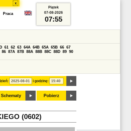
x
Piątek
07-08-2026
Praca
07:55
D
61
62
63
64A
64B
65A
65B
66
67
86
87A
87B
88A
88B
88C
88D
89
90
zień:
i godzinę:
Schematy
Pobierz
EGO (0602)