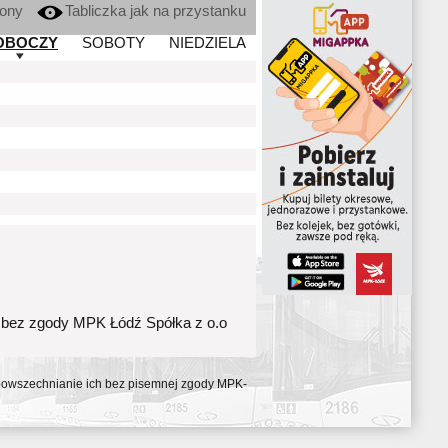
kony
Tabliczka jak na przystanku
OBOCZY
SOBOTY
NIEDZIELA
 bez zgody MPK Łódź Spółka z o.o
ozpowszechnianie ich bez pisemnej zgody MPK-