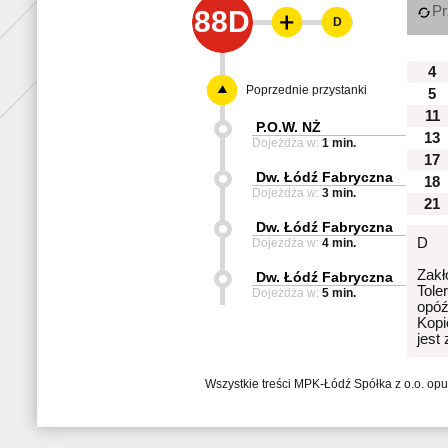
Pr
88D
D
4
Poprzednie przystanki
5
11
P.O.W. NŻ
13
Dojeżdża w:
1 min.
17
Dw. Łódź Fabryczna
18
Dojeżdża w:
3 min.
21
Dw. Łódź Fabryczna
D
Dojeżdża w:
4 min.
Zakł
Dw. Łódź Fabryczna
Tole
Dojeżdża w:
5 min.
opóź
Kopi
jest
Wszystkie treści MPK-Łódź Spółka z o.o. op