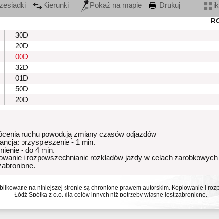
zesiadki
Kierunki
Pokaż na mapie
Drukuj
i
R
30D
20D
00D
32D
01D
50D
20D
ócenia ruchu powodują zmiany czasów odjazdów
rancja: przyspieszenie - 1 min.
nienie - do 4 min.
owanie i rozpowszechnianie rozkładów jazdy w celach zarobkowych
 zabronione.
ublikowane na niniejszej stronie są chronione prawem autorskim. Kopiowanie i r
Łódź Spółka z o.o. dla celów innych niż potrzeby własne jest zabronione.