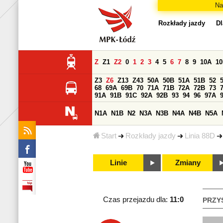
Na
Rozkłady jazdy
Dl
Z
Z1
Z2
0
1
2
3
4
5
6
7
8
9
10A
1
Z3
Z6
Z13
Z43
50A
50B
51A
51B
52
68
69A
69B
70
71A
71B
72A
72B
73
91A
91B
91C
92A
92B
93
94
96
97A
N1A
N1B
N2
N3A
N3B
N4A
N4B
N5A
Start
Rozkłady jazdy
Linia 88D
Linie
Zmiany
Czas przejazdu dla:
11:0
PRZY