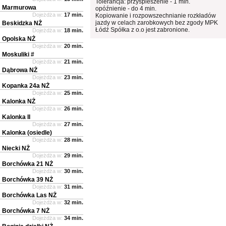
Tolerancja: przyspieszenie - 1 min.
Marmurowa
opóźnienie - do 4 min.
Dojeżdża w:
17 min.
Kopiowanie i rozpowszechnianie rozkładów
jazdy w celach zarobkowych bez zgody MPK
Beskidzka NŻ
Łódź Spółka z o.o jest zabronione.
Dojeżdża w:
18 min.
Opolska NŻ
Dojeżdża w:
20 min.
Moskuliki #
Dojeżdża w:
21 min.
Dąbrowa NŻ
Dojeżdża w:
23 min.
Kopanka 24a NŻ
Dojeżdża w:
25 min.
Kalonka NŻ
Dojeżdża w:
26 min.
Kalonka II
Dojeżdża w:
27 min.
Kalonka (osiedle)
Dojeżdża w:
28 min.
Niecki NŻ
Dojeżdża w:
29 min.
Borchówka 21 NŻ
Dojeżdża w:
30 min.
Borchówka 39 NŻ
Dojeżdża w:
31 min.
Borchówka Las NŻ
Dojeżdża w:
32 min.
Borchówka 7 NŻ
Dojeżdża w:
34 min.