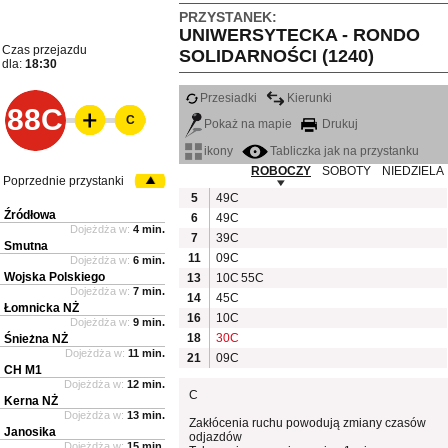
PRZYSTANEK:
UNIWERSYTECKA - RONDO
Czas przejazdu
SOLIDARNOŚCI (1240)
dla:
18:30
Przesiadki
Kierunki
88C
C
Pokaż na mapie
Drukuj
ikony
Tabliczka jak na przystanku
ROBOCZY
SOBOTY
NIEDZIELA
Poprzednie przystanki
5
49C
Źródłowa
6
49C
Dojeżdża w:
4 min.
7
39C
Smutna
11
09C
Dojeżdża w:
6 min.
Wojska Polskiego
13
10C
55C
Dojeżdża w:
7 min.
14
45C
Łomnicka NŻ
16
10C
Dojeżdża w:
9 min.
18
30C
Śnieżna NŻ
Dojeżdża w:
11 min.
21
09C
CH M1
Dojeżdża w:
12 min.
C
Kerna NŻ
Dojeżdża w:
13 min.
Zakłócenia ruchu powodują zmiany czasów
Janosika
odjazdów
Dojeżdża w:
15 min.