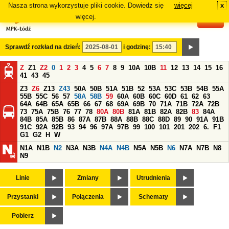
Nasza strona wykorzystuje pliki cookie. Dowiedz się
więcej
x
#
więcej.
Sprawdź rozkład na dzień:
i godzinę:
Z
Z1
Z2
0
1
2
3
4
5
6
7
8
9
10A
10B
11
12
13
14
15
16
41
43
45
Z3
Z6
Z13
Z43
50A
50B
51A
51B
52
53A
53C
53B
54B
55A
55B
55C
56
57
58A
58B
59
60A
60B
60C
60D
61
62
63
64A
64B
65A
65B
66
67
68
69A
69B
70
71A
71B
72A
72B
73
75A
75B
76
77
78
80A
80B
81A
81B
82A
82B
83
84A
84B
85A
85B
86
87A
87B
88A
88B
88C
88D
89
90
91A
91B
91C
92A
92B
93
94
96
97A
97B
99
100
101
201
202
6.
F1
G1
G2
H
W
N1A
N1B
N2
N3A
N3B
N4A
N4B
N5A
N5B
N6
N7A
N7B
N8
N9
Linie
Zmiany
Utrudnienia
Przystanki
Połączenia
Schematy
Pobierz