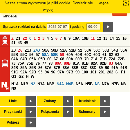
Nasza strona wykorzystuje pliki cookie. Dowiedz się
więcej
x
#
więcej.
Sprawdź rozkład na dzień:
i godzinę:
Z
Z1
Z2
0
1
2
3
4
5
6
7
8
9
10A
10B
11
12
13
14
15
16
41
43
45
Z3
Z6
Z13
Z43
50A
50B
51A
51B
52
53A
53C
53B
54B
55A
55B
55C
56
57
58A
58B
59
60A
60B
60C
60D
61
62
63
64A
64B
65A
65B
66
67
68
69A
69B
70
71A
71B
72A
72B
73
75A
75B
76
77
78
80A
80B
81A
81B
82A
82B
83
84A
84B
85A
85B
86
87A
87B
88A
88B
88C
88D
89
90
91A
91B
91C
92A
92B
93
94
96
97A
97B
99
100
101
201
202
6.
F1
G1
G2
H
W
N1A
N1B
N2
N3A
N3B
N4A
N4B
N5A
N5B
N6
N7A
N7B
N8
N9
Linie
Zmiany
Utrudnienia
Przystanki
Połączenia
Schematy
Pobierz