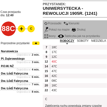
PRZYSTANEK:
UNIWERSYTECKA -
Czas przejazdu
REWOLUCJI 1905R. (1241)
dla:
12:40
Przesiadki
Kierunki
88C
C
Pokaż na mapie
Drukuj
ikony
Tabliczka jak na przystanku
ROBOCZY
SOBOTY
NIEDZIELA
Poprzednie przystanki
7
18C
Narutowicza
8
17C
Dojeżdża w:
2 min.
9
12C
Pl. Dąbrowskiego
12
40C
Dojeżdża w:
3 min.
P.O.W. NŻ
14
47C
Dojeżdża w:
4 min.
15
47C
Dw. Łódź Fabryczna
16
42C
Dojeżdża w:
6 min.
18
08C
Dw. Łódź Fabryczna
Dojeżdża w:
7 min.
20
16C
Dw. Łódź Fabryczna
22
43C
Dojeżdża w:
8 min.
C
Zakłócenia ruchu powodują zmiany czasów