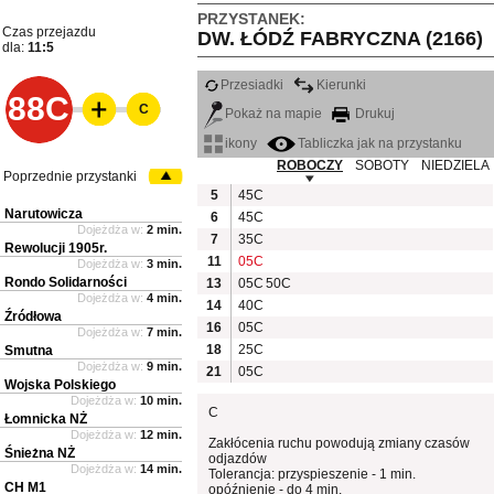
PRZYSTANEK:
Czas przejazdu
DW. ŁÓDŹ FABRYCZNA (2166)
dla:
11:5
Przesiadki
Kierunki
88C
C
Pokaż na mapie
Drukuj
ikony
Tabliczka jak na przystanku
ROBOCZY
SOBOTY
NIEDZIELA
Poprzednie przystanki
5
45C
Narutowicza
6
45C
Dojeżdża w:
2 min.
7
35C
Rewolucji 1905r.
11
05C
Dojeżdża w:
3 min.
Rondo Solidarności
13
05C
50C
Dojeżdża w:
4 min.
14
40C
Źródłowa
16
05C
Dojeżdża w:
7 min.
18
25C
Smutna
Dojeżdża w:
9 min.
21
05C
Wojska Polskiego
Dojeżdża w:
10 min.
C
Łomnicka NŻ
Dojeżdża w:
12 min.
Zakłócenia ruchu powodują zmiany czasów
Śnieżna NŻ
odjazdów
Dojeżdża w:
14 min.
Tolerancja: przyspieszenie - 1 min.
CH M1
opóźnienie - do 4 min.