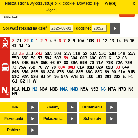
Nasza strona wykorzystuje pliki cookie. Dowiedz się
więcej
x
#
więcej.
Sprawdź rozkład na dzień:
i godzinę:
Z
Z1
Z2
0
1
2
3
4
5
6
7
8
9
10A
10B
11
12
13
14
15
16
41
43
45
Z3
Z6
Z13
Z43
50A
50B
51A
51B
52
53A
53C
53B
54B
55A
55B
55C
56
57
58A
58B
59
60A
60B
60C
60D
61
62
63
64A
64B
65A
65B
66
67
68
69A
69B
70
71A
71B
72A
72B
73
75A
75B
76
77
78
80A
80B
81A
81B
82A
82B
83
84A
84B
85A
85B
86
87A
87B
88A
88B
88C
88D
89
90
91A
91B
91C
92A
92B
93
94
96
97A
97B
99
100
101
201
202
6.
F1
G1
G2
H
W
N1A
N1B
N2
N3A
N3B
N4A
N4B
N5A
N5B
N6
N7A
N7B
N8
N9
Linie
Zmiany
Utrudnienia
Przystanki
Połączenia
Schematy
Pobierz