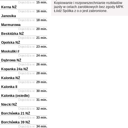
Dojeżdża w:
15 min.
Kopiowanie i rozpowszechnianie rozkładów
jazdy w celach zarobkowych bez zgody MPK
Kerna NŻ
Łódź Spółka z o.o jest zabronione.
Dojeżdża w:
16 min.
Janosika
Dojeżdża w:
18 min.
Marmurowa
Dojeżdża w:
20 min.
Beskidzka NŻ
Dojeżdża w:
21 min.
Opolska NŻ
Dojeżdża w:
23 min.
Moskuliki #
Dojeżdża w:
24 min.
Dąbrowa NŻ
Dojeżdża w:
26 min.
Kopanka 24a NŻ
Dojeżdża w:
28 min.
Kalonka NŻ
Dojeżdża w:
29 min.
Kalonka II
Dojeżdża w:
30 min.
Kalonka (osiedle)
Dojeżdża w:
31 min.
Niecki NŻ
Dojeżdża w:
32 min.
Borchówka 21 NŻ
Dojeżdża w:
33 min.
Borchówka 39 NŻ
Dojeżdża w:
34 min.