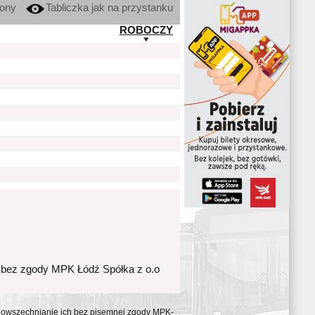
kony
Tabliczka jak na przystanku
ROBOCZY
 bez zgody MPK Łódź Spółka z o.o
ozpowszechnianie ich bez pisemnej zgody MPK-