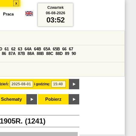
x
Czwartek
06-08-2026
Praca
03:52
D
61
62
63
64A
64B
65A
65B
66
67
86
87A
87B
88A
88B
88C
88D
89
90
zień:
i godzinę:
Schematy
Pobierz
05R. (1241)