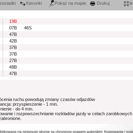
zesiadki
Kierunki
Pokaż na mapie
Drukuj
i
19B
07B
46S
47B
42B
37B
37B
27B
48B
47B
ócenia ruchu powodują zmiany czasów odjazdów
rancja: przyspieszenie - 1 min.
nienie - do 4 min.
owanie i rozpowszechnianie rozkładów jazdy w celach zarobkowych
 zabronione.
ublikowane na niniejszej stronie są chronione prawem autorskim. Kopiowanie i r