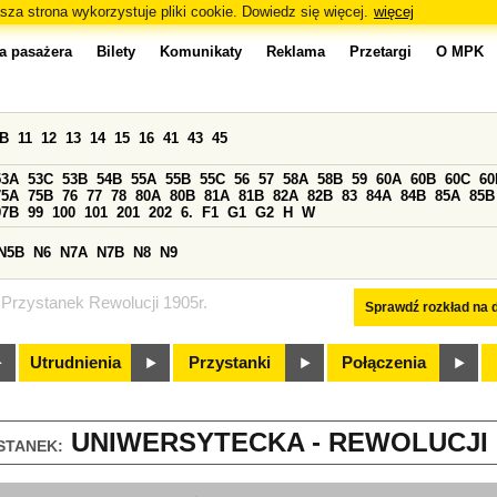
sza strona wykorzystuje pliki cookie. Dowiedz się więcej.
więcej
a pasażera
Bilety
Komunikaty
Reklama
Przetargi
O MPK
0B
11
12
13
14
15
16
41
43
45
53A
53C
53B
54B
55A
55B
55C
56
57
58A
58B
59
60A
60B
60C
60
75A
75B
76
77
78
80A
80B
81A
81B
82A
82B
83
84A
84B
85A
85B
97B
99
100
101
201
202
6.
F1
G1
G2
H
W
N5B
N6
N7A
N7B
N8
N9
Przystanek Rewolucji 1905r.
Sprawdź rozkład na d
Utrudnienia
Przystanki
Połączenia
UNIWERSYTECKA - REWOLUCJI 19
STANEK: