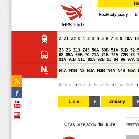
Na
Rozkłady jazdy
Dl
Z
Z1
Z2
0
1
2
3
4
5
6
7
8
9
10A
1
Z3
Z6
Z13
Z43
50A
50B
51A
51B
52
68
69A
69B
70
71A
71B
72A
72B
73
91A
91B
91C
92A
92B
93
94
96
97A
N1A
N1B
N2
N3A
N3B
N4A
N4B
N5A
Start
Rozkłady jazdy
Linia 88B
Linie
Zmiany
Czas przejazdu dla:
6:19
PRZY