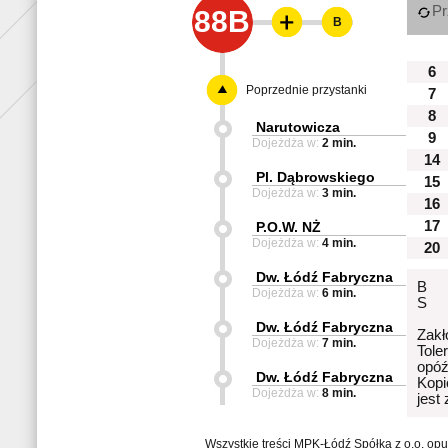
Pr
88B
B
6
Poprzednie przystanki
7
8
Narutowicza
9
Dojeżdża w:
2 min.
14
Pl. Dąbrowskiego
15
Dojeżdża w:
3 min.
16
17
P.O.W. NŻ
Dojeżdża w:
4 min.
20
Dw. Łódź Fabryczna
B
Dojeżdża w:
6 min.
S
Dw. Łódź Fabryczna
Zakł
Dojeżdża w:
7 min.
Tole
opóź
Dw. Łódź Fabryczna
Kopi
Dojeżdża w:
8 min.
jest
Wszystkie treści MPK-Łódź Spółka z o.o. op