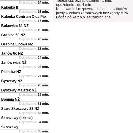
Tolerancja: przyspieszenie - 1 min.
Dojeżdża w:
14 min.
opóźnienie - do 4 min.
Kalonka II
Kopiowanie i rozpowszechnianie rozkładów
Dojeżdża w:
15 min.
jazdy w celach zarobkowych bez zgody MPK
Kalonka Centrum Ojca Pio
Łódź Spółka z o.o jest zabronione.
Dojeżdża w:
17 min.
Bukowiec 61 NŻ
Dojeżdża w:
19 min.
Grabina 50 NŻ
Dojeżdża w:
20 min.
Grabina/Lipowa NŻ
Dojeżdża w:
22 min.
Janów 6c NŻ
Dojeżdża w:
24 min.
Janów wieś NŻ
Dojeżdża w:
26 min.
Plichtów NŻ
Dojeżdża w:
27 min.
Byszewy NŻ
Dojeżdża w:
28 min.
Byszewy Majątek NŻ
Dojeżdża w:
29 min.
Boginia NŻ
Dojeżdża w:
31 min.
Stare Skoszewy 23 NŻ
Dojeżdża w:
32 min.
Skoszewy (szkoła)
Dojeżdża w:
34 min.
Skoszewy
Dojeżdża w:
35 min.