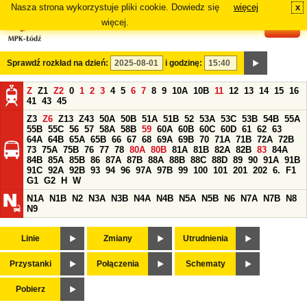
Nasza strona wykorzystuje pliki cookie. Dowiedz się
więcej
x
#
więcej.
Sprawdź rozkład na dzień:
i godzinę:
Z
Z1
Z2
0
1
2
3
4
5
6
7
8
9
10A
10B
11
12
13
14
15
16
41
43
45
Z3
Z6
Z13
Z43
50A
50B
51A
51B
52
53A
53C
53B
54B
55A
55B
55C
56
57
58A
58B
59
60A
60B
60C
60D
61
62
63
64A
64B
65A
65B
66
67
68
69A
69B
70
71A
71B
72A
72B
73
75A
75B
76
77
78
80A
80B
81A
81B
82A
82B
83
84A
84B
85A
85B
86
87A
87B
88A
88B
88C
88D
89
90
91A
91B
91C
92A
92B
93
94
96
97A
97B
99
100
101
201
202
6.
F1
G1
G2
H
W
N1A
N1B
N2
N3A
N3B
N4A
N4B
N5A
N5B
N6
N7A
N7B
N8
N9
Linie
Zmiany
Utrudnienia
Przystanki
Połączenia
Schematy
Pobierz