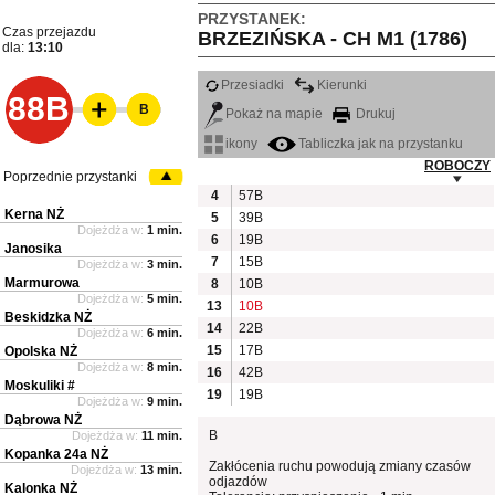
PRZYSTANEK:
Czas przejazdu
BRZEZIŃSKA - CH M1 (1786)
dla:
13:10
Przesiadki
Kierunki
88B
B
Pokaż na mapie
Drukuj
ikony
Tabliczka jak na przystanku
ROBOCZY
Poprzednie przystanki
4
57B
Kerna NŻ
5
39B
Dojeżdża w:
1 min.
6
19B
Janosika
7
15B
Dojeżdża w:
3 min.
Marmurowa
8
10B
Dojeżdża w:
5 min.
13
10B
Beskidzka NŻ
14
22B
Dojeżdża w:
6 min.
15
17B
Opolska NŻ
Dojeżdża w:
8 min.
16
42B
Moskuliki #
19
19B
Dojeżdża w:
9 min.
Dąbrowa NŻ
B
Dojeżdża w:
11 min.
Kopanka 24a NŻ
Zakłócenia ruchu powodują zmiany czasów
Dojeżdża w:
13 min.
odjazdów
Kalonka NŻ