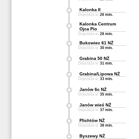
Kalonka II
Dojeżdża w:
26 min.
Kalonka Centrum
Ojca Pio
Dojeżdża w:
28 min.
Bukowiec 61 NŻ
Dojeżdża w:
30 min.
Grabina 50 NŻ
Dojeżdża w:
31 min.
Grabina/Lipowa NŻ
Dojeżdża w:
33 min.
Janów 6c NŻ
Dojeżdża w:
35 min.
Janów wieś NŻ
Dojeżdża w:
37 min.
Plichtów NŻ
Dojeżdża w:
38 min.
Byszewy NŻ