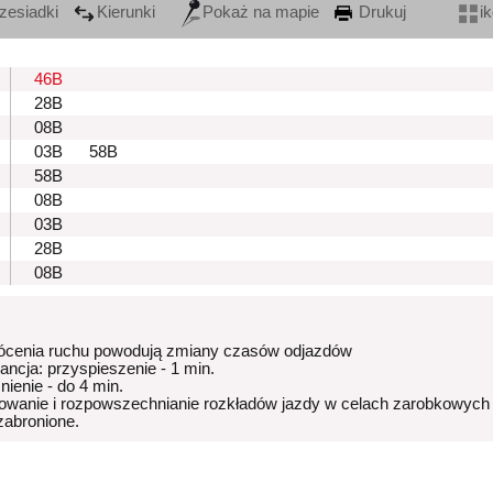
zesiadki
Kierunki
Pokaż na mapie
Drukuj
i
46B
28B
08B
03B
58B
58B
08B
03B
28B
08B
ócenia ruchu powodują zmiany czasów odjazdów
rancja: przyspieszenie - 1 min.
nienie - do 4 min.
owanie i rozpowszechnianie rozkładów jazdy w celach zarobkowych
 zabronione.