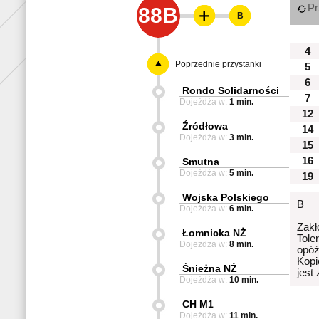
Pr
88B
B
4
Poprzednie przystanki
5
6
Rondo Solidarności
7
Dojeżdża w:
1 min.
12
Źródłowa
14
Dojeżdża w:
3 min.
15
16
Smutna
Dojeżdża w:
5 min.
19
Wojska Polskiego
B
Dojeżdża w:
6 min.
Zakł
Łomnicka NŻ
Tole
Dojeżdża w:
8 min.
opóź
Kopi
Śnieżna NŻ
jest
Dojeżdża w:
10 min.
CH M1
Dojeżdża w:
11 min.