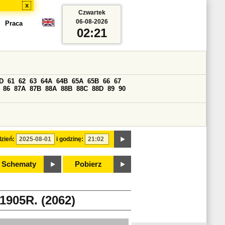
x
Czwartek
06-08-2026
Praca
02:21
D
61
62
63
64A
64B
65A
65B
66
67
86
87A
87B
88A
88B
88C
88D
89
90
zień:
i godzinę:
Schematy
Pobierz
05R. (2062)