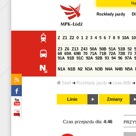
Na
Rozkłady jazdy
Dl
Z
Z1
Z2
0
1
2
3
4
5
6
7
8
9
10A
1
Z3
Z6
Z13
Z43
50A
50B
51A
51B
52
68
69A
69B
70
71A
71B
72A
72B
73
91A
91B
91C
92A
92B
93
94
96
97A
N1A
N1B
N2
N3A
N3B
N4A
N4B
N5A
Start
Rozkłady jazdy
Linia 88B
Linie
Zmiany
Czas przejazdu dla:
4:46
PRZY