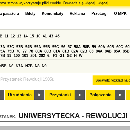
sza strona wykorzystuje pliki cookie. Dowiedz się więcej.
więcej
a pasażera
Bilety
Komunikaty
Reklama
Przetargi
O MPK
0B
11
12
13
14
15
16
41
43
45
53A
53C
53B
54B
55A
55B
55C
56
57
58A
58B
59
60A
60B
60C
60
75A
75B
76
77
78
80A
80B
81A
81B
82A
82B
83
84A
84B
85A
85B
97B
99
100
101
201
202
6.
F1
G1
G2
H
W
N5B
N6
N7A
N7B
N8
N9
Przystanek Rewolucji 1905r.
Sprawdź rozkład na d
Utrudnienia
Przystanki
Połączenia
UNIWERSYTECKA - REWOLUCJI 19
STANEK: