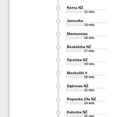
Kerna NŻ
Dojeżdża w:
12 min.
Janosika
Dojeżdża w:
14 min.
Marmurowa
Dojeżdża w:
16 min.
Beskidzka NŻ
Dojeżdża w:
17 min.
Opolska NŻ
Dojeżdża w:
19 min.
Moskuliki #
Dojeżdża w:
20 min.
Dąbrowa NŻ
Dojeżdża w:
22 min.
Kopanka 24a NŻ
Dojeżdża w:
24 min.
Kalonka NŻ
Dojeżdża w:
25 min.