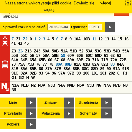
Nasza strona wykorzystuje pliki cookie. Dowiedz się
więcej
x
#
więcej.
Sprawdź rozkład na dzień:
i godzinę:
Z
Z1
Z2
0
1
2
3
4
5
6
7
8
9
10A
10B
11
12
13
14
15
16
41
43
45
Z3
Z6
Z13
Z43
50A
50B
51A
51B
52
53A
53C
53B
54B
55A
55B
55C
56
57
58A
58B
59
60A
60B
60C
60D
61
62
63
64A
64B
65A
65B
66
67
68
69A
69B
70
71A
71B
72A
72B
73
75A
75B
76
77
78
80A
80B
81A
81B
82A
82B
83
84A
84B
85A
85B
86
87A
87B
88A
88B
88C
88D
89
90
91A
91B
91C
92A
92B
93
94
96
97A
97B
99
100
101
201
202
6.
F1
G1
G2
H
W
N1A
N1B
N2
N3A
N3B
N4A
N4B
N5A
N5B
N6
N7A
N7B
N8
N9
Linie
Zmiany
Utrudnienia
Przystanki
Połączenia
Schematy
Pobierz