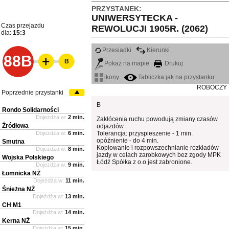
PRZYSTANEK:
UNIWERSYTECKA -
Czas przejazdu
REWOLUCJI 1905R. (2062)
dla:
15:3
Przesiadki
Kierunki
88B
B
Pokaż na mapie
Drukuj
ikony
Tabliczka jak na przystanku
ROBOCZY
Poprzednie przystanki
B
Rondo Solidarności
Dojeżdża w:
2 min.
Zakłócenia ruchu powodują zmiany czasów
Źródłowa
odjazdów
Dojeżdża w:
6 min.
Tolerancja: przyspieszenie - 1 min.
opóźnienie - do 4 min.
Smutna
Kopiowanie i rozpowszechnianie rozkładów
Dojeżdża w:
8 min.
jazdy w celach zarobkowych bez zgody MPK
Wojska Polskiego
Łódź Spółka z o.o jest zabronione.
Dojeżdża w:
9 min.
Łomnicka NŻ
Dojeżdża w:
11 min.
Śnieżna NŻ
Dojeżdża w:
13 min.
CH M1
Dojeżdża w:
14 min.
Kerna NŻ
Dojeżdża w:
15 min.