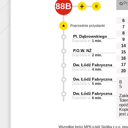
Pr
88B
B
6
Poprzednie przystanki
7
8
Pl. Dąbrowskiego
9
Dojeżdża w:
1 min.
14
P.O.W. NŻ
15
Dojeżdża w:
2 min.
16
17
Dw. Łódź Fabryczna
Dojeżdża w:
4 min.
20
Dw. Łódź Fabryczna
B
Dojeżdża w:
5 min.
S
Dw. Łódź Fabryczna
Zakł
Dojeżdża w:
6 min.
Tole
opóź
Kopi
jest
Wszystkie treści MPK-Łódź Spółka z o.o. op