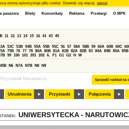
sza strona wykorzystuje pliki cookie. Dowiedz się więcej.
więcej
a pasażera
Bilety
Komunikaty
Reklama
Przetargi
O MPK
0B
11
12
13
14
15
16
41
43
45
53A
53C
53B
54B
55A
55B
55C
56
57
58A
58B
59
60A
60B
60C
60
75A
75B
76
77
78
80A
80B
81A
81B
82A
82B
83
84A
84B
85A
85B
97B
99
100
101
201
202
6.
F1
G1
G2
H
W
N5B
N6
N7A
N7B
N8
N9
Przystanek Narutowicza
Sprawdź rozkład na d
Utrudnienia
Przystanki
Połączenia
UNIWERSYTECKA - NARUTOWICZ
STANEK: