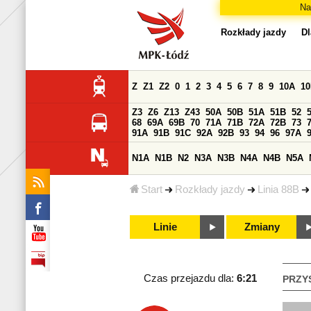
Na
Rozkłady jazdy
Dl
Z
Z1
Z2
0
1
2
3
4
5
6
7
8
9
10A
1
Z3
Z6
Z13
Z43
50A
50B
51A
51B
52
68
69A
69B
70
71A
71B
72A
72B
73
91A
91B
91C
92A
92B
93
94
96
97A
N1A
N1B
N2
N3A
N3B
N4A
N4B
N5A
Start
Rozkłady jazdy
Linia 88B
Linie
Zmiany
Czas przejazdu dla:
6:21
PRZY