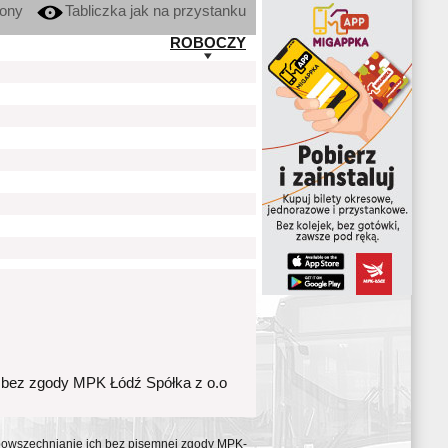
kony
Tabliczka jak na przystanku
ROBOCZY
 bez zgody MPK Łódź Spółka z o.o
ozpowszechnianie ich bez pisemnej zgody MPK-