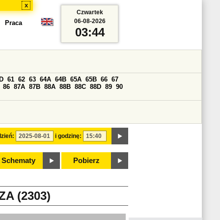
x
Czwartek
06-08-2026
Praca
03:44
D
61
62
63
64A
64B
65A
65B
66
67
86
87A
87B
88A
88B
88C
88D
89
90
zień:
i godzinę:
Schematy
Pobierz
A (2303)