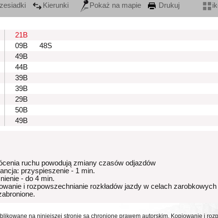
zesiadki
Kierunki
Pokaż na mapie
Drukuj
i
21B
09B
48S
49B
44B
39B
39B
29B
50B
49B
ócenia ruchu powodują zmiany czasów odjazdów
rancja: przyspieszenie - 1 min.
nienie - do 4 min.
owanie i rozpowszechnianie rozkładów jazdy w celach zarobkowych
 zabronione.
ublikowane na niniejszej stronie są chronione prawem autorskim. Kopiowanie i r