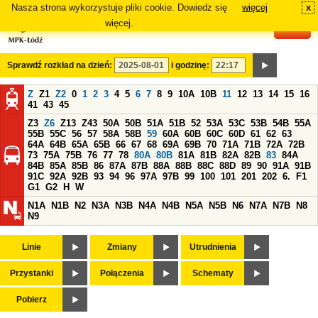
Nasza strona wykorzystuje pliki cookie. Dowiedz się
więcej
x
#
więcej.
Sprawdź rozkład na dzień:
i godzinę:
Z
Z1
Z2
0
1
2
3
4
5
6
7
8
9
10A
10B
11
12
13
14
15
16
41
43
45
Z3
Z6
Z13
Z43
50A
50B
51A
51B
52
53A
53C
53B
54B
55A
55B
55C
56
57
58A
58B
59
60A
60B
60C
60D
61
62
63
64A
64B
65A
65B
66
67
68
69A
69B
70
71A
71B
72A
72B
73
75A
75B
76
77
78
80A
80B
81A
81B
82A
82B
83
84A
84B
85A
85B
86
87A
87B
88A
88B
88C
88D
89
90
91A
91B
91C
92A
92B
93
94
96
97A
97B
99
100
101
201
202
6.
F1
G1
G2
H
W
N1A
N1B
N2
N3A
N3B
N4A
N4B
N5A
N5B
N6
N7A
N7B
N8
N9
Linie
Zmiany
Utrudnienia
Przystanki
Połączenia
Schematy
Pobierz