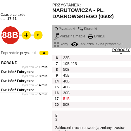
PRZYSTANEK:
NARUTOWICZA - PL.
Czas przejazdu
DĄBROWSKIEGO (0602)
dla:
17:51
Przesiadki
Kierunki
88B
B
Pokaż na mapie
Drukuj
ikony
Tabliczka jak na przystanku
ROBOCZY
Poprzednie przystanki
6
22B
P.O.W. NŻ
7
10B
49S
Dojeżdża w:
1 min.
8
50B
Dw. Łódź Fabryczna
9
45B
Dojeżdża w:
3 min.
Dw. Łódź Fabryczna
14
40B
Dojeżdża w:
4 min.
15
40B
Dw. Łódź Fabryczna
16
30B
Dojeżdża w:
5 min.
17
51B
20
50B
B
S
Zakłócenia ruchu powodują zmiany czasów