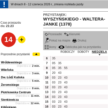
W dniach 8 - 12 czerwca 2026 r., zmiana rozkładu jazdy
PRZYSTANEK:
WYSZYŃSKIEGO - WALTERA-
Czas przejazdu
JANKE (1378)
dla:
21:23
Przesiadki
Kierunki
14
Pokaż na mapie
Drukuj
ikony
Tabliczka jak na przystanku
ROBOCZY
SOBOTY
NIEDZIELA
Poprzednie przystanki
6
35
Wróblewskiego
7
05
35
Dojeżdża w:
2 min.
8
05
35
55
Wileńska
9
20
43
Dojeżdża w:
3 min.
Dw. Łódź Kaliska
10
03
23
43
Dojeżdża w:
5 min.
11
03
23
43
Żeromskiego
12
03
23
43
Dojeżdża w:
8 min.
13
03
23
43
Piotrkowska Centrum
Dojeżdża w:
11 min.
14
03
23
43
Sienkiewicza
15
03
23
43
Dojeżdża w:
12 min.
16
03
23
43
Kilińskiego