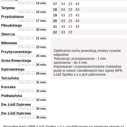
Dojeżdża w:
14 min.
17
03
23
43
Targowa
18
03
23
43
Dojeżdża w:
15 min.
19
03
23
43
Przędzalniana
Dojeżdża w:
17 min.
20
03
23
43
Piłsudskiego
21
03
23
43
Dojeżdża w:
20 min.
22
03
23
Zbiorcza
Dojeżdża w:
21 min.
Milionowa
Dojeżdża w:
23 min.
Zakłócenia ruchu powodują zmiany czasów
Przybyszewskiego
odjazdów
Dojeżdża w:
25 min.
Tolerancja: przyspieszenie - 1 min.
Grota-Roweckiego
opóźnienie - do 4 min.
Dojeżdża w:
26 min.
Kopiowanie i rozpowszechnianie rozkładów
Dąbrowskiego
jazdy w celach zarobkowych bez zgody MPK
Dojeżdża w:
28 min.
Łódź Spółka z o.o jest zabronione.
Tatrzańska
Dojeżdża w:
31 min.
Kossaka
Dojeżdża w:
32 min.
Podhalańska
Dojeżdża w:
33 min.
Dw. Łódź Dąbrowa
Dojeżdża w:
34 min.
Dw. Łódź Dąbrowa
Dojeżdża w:
36 min.
Wszystkie treści MPK-Łódź Spółka z o.o. opublikowane na niniejszej stronie są