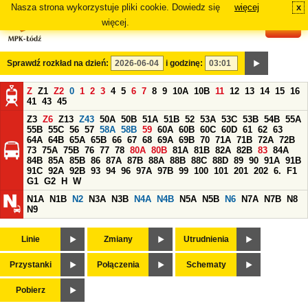
Nasza strona wykorzystuje pliki cookie. Dowiedz się
więcej
x
#
więcej.
Sprawdź rozkład na dzień:
i godzinę:
Z
Z1
Z2
0
1
2
3
4
5
6
7
8
9
10A
10B
11
12
13
14
15
16
41
43
45
Z3
Z6
Z13
Z43
50A
50B
51A
51B
52
53A
53C
53B
54B
55A
55B
55C
56
57
58A
58B
59
60A
60B
60C
60D
61
62
63
64A
64B
65A
65B
66
67
68
69A
69B
70
71A
71B
72A
72B
73
75A
75B
76
77
78
80A
80B
81A
81B
82A
82B
83
84A
84B
85A
85B
86
87A
87B
88A
88B
88C
88D
89
90
91A
91B
91C
92A
92B
93
94
96
97A
97B
99
100
101
201
202
6.
F1
G1
G2
H
W
N1A
N1B
N2
N3A
N3B
N4A
N4B
N5A
N5B
N6
N7A
N7B
N8
N9
Linie
Zmiany
Utrudnienia
Przystanki
Połączenia
Schematy
Pobierz