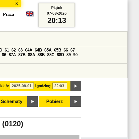
x
Piątek
07-08-2026
Praca
20:13
D
61
62
63
64A
64B
65A
65B
66
67
86
87A
87B
88A
88B
88C
88D
89
90
zień:
i godzinę:
Schematy
Pobierz
(0120)