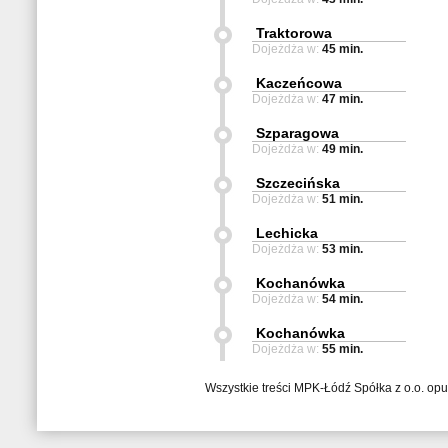
Traktorowa
Dojeżdża w:
45 min.
Kaczeńcowa
Dojeżdża w:
47 min.
Szparagowa
Dojeżdża w:
49 min.
Szczecińska
Dojeżdża w:
51 min.
Lechicka
Dojeżdża w:
53 min.
Kochanówka
Dojeżdża w:
54 min.
Kochanówka
Dojeżdża w:
55 min.
Wszystkie treści MPK-Łódź Spółka z o.o. op