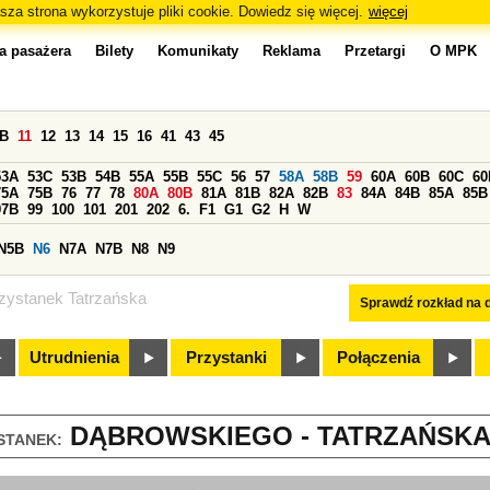
sza strona wykorzystuje pliki cookie. Dowiedz się więcej.
więcej
a pasażera
Bilety
Komunikaty
Reklama
Przetargi
O MPK
0B
11
12
13
14
15
16
41
43
45
53A
53C
53B
54B
55A
55B
55C
56
57
58A
58B
59
60A
60B
60C
60
75A
75B
76
77
78
80A
80B
81A
81B
82A
82B
83
84A
84B
85A
85B
97B
99
100
101
201
202
6.
F1
G1
G2
H
W
N5B
N6
N7A
N7B
N8
N9
zystanek Tatrzańska
Sprawdź rozkład na d
Utrudnienia
Przystanki
Połączenia
DĄBROWSKIEGO - TATRZAŃSKA 
STANEK: