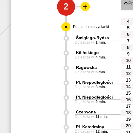
Pr
2
4
Poprzednie przystanki
5
6
Śmigłego-Rydza
7
Dojeżdża w:
1 min.
8
Kilińskiego
9
Dojeżdża w:
4 min.
10
11
Rzgowska
Dojeżdża w:
6 min.
12
13
Pl. Niepodległości
14
Dojeżdża w:
8 min.
15
Pl. Niepodległości
16
Dojeżdża w:
9 min.
17
Czerwona
18
Dojeżdża w:
11 min.
19
20
Pl. Katedralny
Dojeżdża w:
12 min.
21