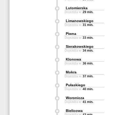
Lutomierska
Dojeżdża w:
29 min.
Limanowskiego
Dojeżdża w:
31 min.
Piwna
Dojeżdża w:
33 min.
Sierakowskiego
Dojeżdża w:
34 min.
Klonowa
Dojeżdża w:
36 min.
Mokra
Dojeżdża w:
37 min.
Pułaskiego
Dojeżdża w:
40 min.
Woronicza
Dojeżdża w:
41 min.
Bielicowa
Dojeżdża w:
43 min.