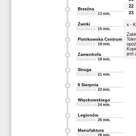
22
Brzeźna
23
Dojeżdża w:
13 min.
Żwirki
x - 
Dojeżdża w:
15 min.
Zakł
Piotrkowska Centrum
Tole
opóź
Dojeżdża w:
18 min.
Kopi
jest
Zamenhofa
Dojeżdża w:
19 min.
Struga
Dojeżdża w:
21 min.
6 Sierpnia
Dojeżdża w:
22 min.
Więckowskiego
Dojeżdża w:
24 min.
Legionów
Dojeżdża w:
26 min.
Manufaktura
Dojeżdża w:
28 min.