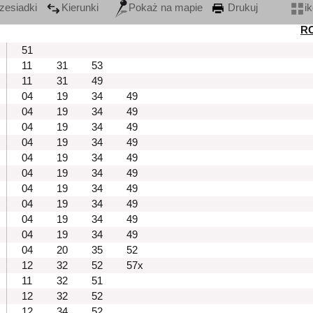
zesiadki
Kierunki
Pokaż na mapie
Drukuj
i
R
51
11
31
53
11
31
49
04
19
34
49
04
19
34
49
04
19
34
49
04
19
34
49
04
19
34
49
04
19
34
49
04
19
34
49
04
19
34
49
04
19
34
49
04
19
34
49
04
20
35
52
12
32
52
57x
11
32
51
12
32
52
12
34
52