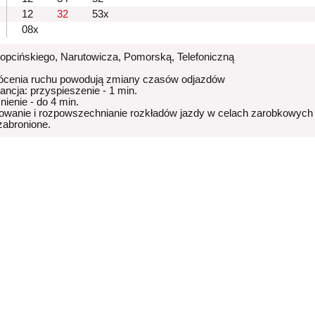
12
32
53x
08x
Kopcińskiego, Narutowicza, Pomorską, Telefoniczną
ócenia ruchu powodują zmiany czasów odjazdów
rancja: przyspieszenie - 1 min.
nienie - do 4 min.
owanie i rozpowszechnianie rozkładów jazdy w celach zarobkowych
 zabronione.