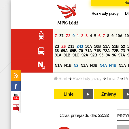
Na
Rozkłady jazdy
Dl
Z
Z1
Z2
0
1
2
3
4
5
6
7
8
9
10A
1
Z3
Z6
Z13
Z43
50A
50B
51A
51B
52
68
69A
69B
70
71A
71B
72A
72B
73
91A
91B
91C
92A
92B
93
94
96
97A
N1A
N1B
N2
N3A
N3B
N4A
N4B
N5A
Start
Rozkłady jazdy
Linia 2
Pr
Linie
Zmiany
Czas przejazdu dla:
22:32
PRZY