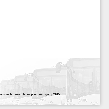
ozpowszechnianie ich bez pisemnej zgody MPK-