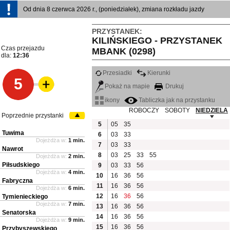
Od dnia 8 czerwca 2026 r., (poniedziałek), zmiana rozkładu jazdy
PRZYSTANEK:
KILIŃSKIEGO - PRZYSTANEK
Czas przejazdu
MBANK (0298)
dla:
12:36
Przesiadki
Kierunki
5
Pokaż na mapie
Drukuj
ikony
Tabliczka jak na przystanku
ROBOCZY
SOBOTY
NIEDZIELA
Poprzednie przystanki
5
05
35
Tuwima
6
03
33
Dojeżdża w:
1 min.
7
03
33
Nawrot
8
03
25
33
55
Dojeżdża w:
2 min.
Piłsudskiego
9
03
33
56
Dojeżdża w:
4 min.
10
16
36
56
Fabryczna
11
16
36
56
Dojeżdża w:
6 min.
12
16
36
56
Tymienieckiego
Dojeżdża w:
7 min.
13
16
36
56
Senatorska
14
16
36
56
Dojeżdża w:
9 min.
15
16
36
56
Przybyszewskiego