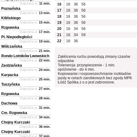
Dojeżdża w:
11 min.
16
16
36
56
Poznańska
17
16
36
56
Dojeżdża w:
13 min.
18
16
36
56
Kilińskiego
Dojeżdża w:
15 min.
19
16
36
56
Rzgowska
20
16
34
56
Dojeżdża w:
17 min.
21
16
34
59
Pl. Niepodległości
22
16
36
Dojeżdża w:
19 min.
Wólczańska
Dojeżdża w:
21 min.
Rondo Lotników Lwowskich
Zakłócenia ruchu powodują zmiany czasów
Dojeżdża w:
22 min.
odjazdów
Tolerancja: przyspieszenie - 1 min.
Zaolziańska
opóźnienie - do 4 min.
Dojeżdża w:
24 min.
Kopiowanie i rozpowszechnianie rozkładów
Karpacka
jazdy w celach zarobkowych bez zgody MPK
Dojeżdża w:
25 min.
Łódź Spółka z o.o jest zabronione.
Tuszyńska
Dojeżdża w:
27 min.
Rzgowska
Dojeżdża w:
28 min.
Dachowa
Dojeżdża w:
31 min.
Cm. Rzgowska
Dojeżdża w:
34 min.
Chojny Kurczaki
Dojeżdża w:
36 min.
Chojny Kurczaki
Dojeżdża w:
37 min.