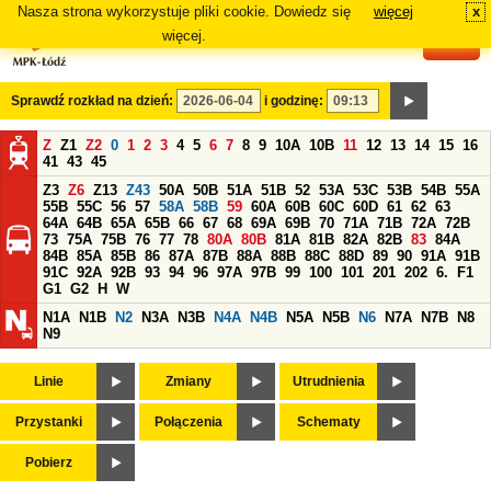
Nasza strona wykorzystuje pliki cookie. Dowiedz się
więcej
x
#
więcej.
Sprawdź rozkład na dzień:
i godzinę:
Z
Z1
Z2
0
1
2
3
4
5
6
7
8
9
10A
10B
11
12
13
14
15
16
41
43
45
Z3
Z6
Z13
Z43
50A
50B
51A
51B
52
53A
53C
53B
54B
55A
55B
55C
56
57
58A
58B
59
60A
60B
60C
60D
61
62
63
64A
64B
65A
65B
66
67
68
69A
69B
70
71A
71B
72A
72B
73
75A
75B
76
77
78
80A
80B
81A
81B
82A
82B
83
84A
84B
85A
85B
86
87A
87B
88A
88B
88C
88D
89
90
91A
91B
91C
92A
92B
93
94
96
97A
97B
99
100
101
201
202
6.
F1
G1
G2
H
W
N1A
N1B
N2
N3A
N3B
N4A
N4B
N5A
N5B
N6
N7A
N7B
N8
N9
Linie
Zmiany
Utrudnienia
Przystanki
Połączenia
Schematy
Pobierz