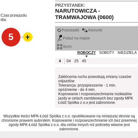
PRZYSTANEK:
NARUTOWICZA -
Czas przejazdu
TRAMWAJOWA (0600)
dla:
Przesiadki
Kierunki
5
Pokaż na mapie
ikony
ROBOCZY
SOBOTY
NIEDZIELA
4
04
25
45
Zakłócenia ruchu powodują zmiany czasów
odjazdów
Tolerancja: przyspieszenie - 1 min.
opóźnienie - do 4 min.
Kopiowanie i rozpowszechnianie rozkładów
jazdy w celach zarobkowych bez zgody MPK
Łódź Spółka z o.o jest zabronione.
Wszystkie treści MPK-Łódź Spółka z o.o. opublikowane na niniejszej stronie są
chronione prawem autorskim. Kopiowanie i rozpowszechnianie ich bez pisemnej
zgody MPK-Łódź Spółka z o.o. dla celów innych niż potrzeby własne jest
zabronione.