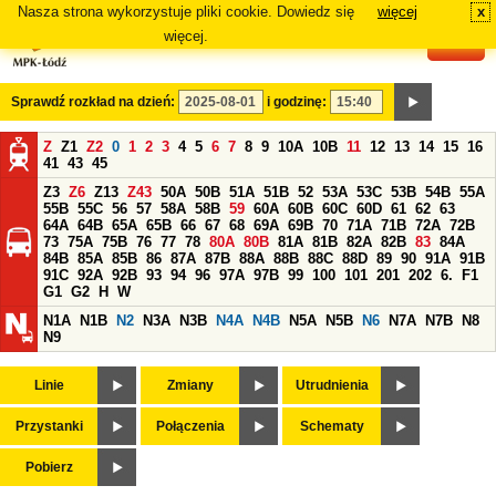
Nasza strona wykorzystuje pliki cookie. Dowiedz się
więcej
x
#
więcej.
Sprawdź rozkład na dzień:
i godzinę:
Z
Z1
Z2
0
1
2
3
4
5
6
7
8
9
10A
10B
11
12
13
14
15
16
41
43
45
Z3
Z6
Z13
Z43
50A
50B
51A
51B
52
53A
53C
53B
54B
55A
55B
55C
56
57
58A
58B
59
60A
60B
60C
60D
61
62
63
64A
64B
65A
65B
66
67
68
69A
69B
70
71A
71B
72A
72B
73
75A
75B
76
77
78
80A
80B
81A
81B
82A
82B
83
84A
84B
85A
85B
86
87A
87B
88A
88B
88C
88D
89
90
91A
91B
91C
92A
92B
93
94
96
97A
97B
99
100
101
201
202
6.
F1
G1
G2
H
W
N1A
N1B
N2
N3A
N3B
N4A
N4B
N5A
N5B
N6
N7A
N7B
N8
N9
Linie
Zmiany
Utrudnienia
Przystanki
Połączenia
Schematy
Pobierz