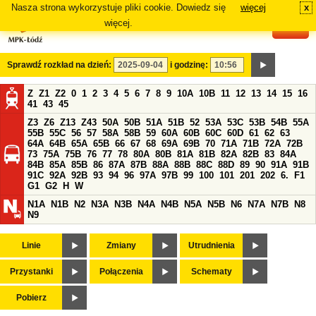
Nasza strona wykorzystuje pliki cookie. Dowiedz się
więcej
x
#
więcej.
Sprawdź rozkład na dzień:
i godzinę:
Z
Z1
Z2
0
1
2
3
4
5
6
7
8
9
10A
10B
11
12
13
14
15
16
41
43
45
Z3
Z6
Z13
Z43
50A
50B
51A
51B
52
53A
53C
53B
54B
55A
55B
55C
56
57
58A
58B
59
60A
60B
60C
60D
61
62
63
64A
64B
65A
65B
66
67
68
69A
69B
70
71A
71B
72A
72B
73
75A
75B
76
77
78
80A
80B
81A
81B
82A
82B
83
84A
84B
85A
85B
86
87A
87B
88A
88B
88C
88D
89
90
91A
91B
91C
92A
92B
93
94
96
97A
97B
99
100
101
201
202
6.
F1
G1
G2
H
W
N1A
N1B
N2
N3A
N3B
N4A
N4B
N5A
N5B
N6
N7A
N7B
N8
N9
Linie
Zmiany
Utrudnienia
Przystanki
Połączenia
Schematy
Pobierz