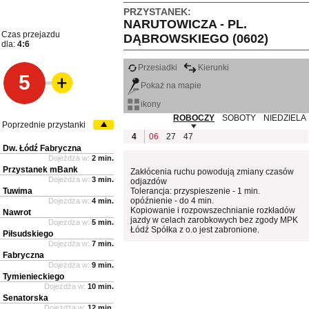
PRZYSTANEK:
NARUTOWICZA - PL.
Czas przejazdu
DĄBROWSKIEGO (0602)
dla:
4:6
Przesiadki
Kierunki
5
Pokaż na mapie
ikony
ROBOCZY
SOBOTY
NIEDZIELA
Poprzednie przystanki
4
06
27
47
Dw. Łódź Fabryczna
Dojeżdża w:
2 min.
Przystanek mBank
Zakłócenia ruchu powodują zmiany czasów
Dojeżdża w:
3 min.
odjazdów
Tuwima
Tolerancja: przyspieszenie - 1 min.
opóźnienie - do 4 min.
Dojeżdża w:
4 min.
Kopiowanie i rozpowszechnianie rozkładów
Nawrot
jazdy w celach zarobkowych bez zgody MPK
Dojeżdża w:
5 min.
Łódź Spółka z o.o jest zabronione.
Piłsudskiego
Dojeżdża w:
7 min.
Fabryczna
Dojeżdża w:
9 min.
Tymienieckiego
Dojeżdża w:
10 min.
Senatorska
Dojeżdża w:
12 min.