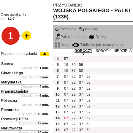
PRZYSTANEK:
WOJSKA POLSKIEGO - PALKI
Czas przejazdu
(1336)
dla:
14:7
Przesiadki
Kierunki
1
Pokaż na mapie
Drukuj
ikony
Tabliczka jak na przystanku
ROBOCZY
SOBOTY
NIEDZIELA
Poprzednie przystanki
4
57
Sporna
5
19
39
59
Dojeżdża w:
1 min.
6
16
37
52
Głowackiego
7
07
22
37
52
Dojeżdża w:
3 min.
Marynarska
8
07
22
37
52
Dojeżdża w:
4 min.
9
07
22
37
52
Franciszkańska
10
07
22
37
52
Dojeżdża w:
6 min.
11
07
22
37
52
Północna
Dojeżdża w:
8 min.
12
07
22
37
52
Pomorska
13
07
22
37
52
Dojeżdża w:
10 min.
14
07
22
37
52
Rewolucji 1905r.
Dojeżdża w:
12 min.
15
07
22
37
52
Narutowicza
16
07
22
37
52
Dojeżdża w:
14 min.