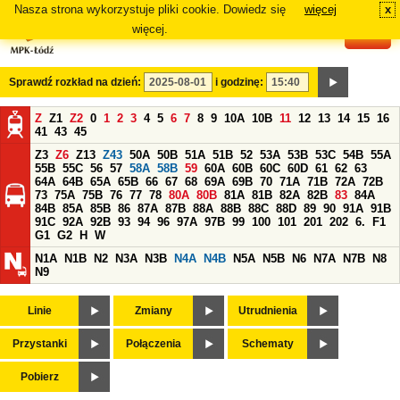
Nasza strona wykorzystuje pliki cookie. Dowiedz się
więcej
x
#
więcej.
Sprawdź rozkład na dzień:
i godzinę:
Z
Z1
Z2
0
1
2
3
4
5
6
7
8
9
10A
10B
11
12
13
14
15
16
41
43
45
Z3
Z6
Z13
Z43
50A
50B
51A
51B
52
53A
53B
53C
54B
55A
55B
55C
56
57
58A
58B
59
60A
60B
60C
60D
61
62
63
64A
64B
65A
65B
66
67
68
69A
69B
70
71A
71B
72A
72B
73
75A
75B
76
77
78
80A
80B
81A
81B
82A
82B
83
84A
84B
85A
85B
86
87A
87B
88A
88B
88C
88D
89
90
91A
91B
91C
92A
92B
93
94
96
97A
97B
99
100
101
201
202
6.
F1
G1
G2
H
W
N1A
N1B
N2
N3A
N3B
N4A
N4B
N5A
N5B
N6
N7A
N7B
N8
N9
Linie
Zmiany
Utrudnienia
Przystanki
Połączenia
Schematy
Pobierz