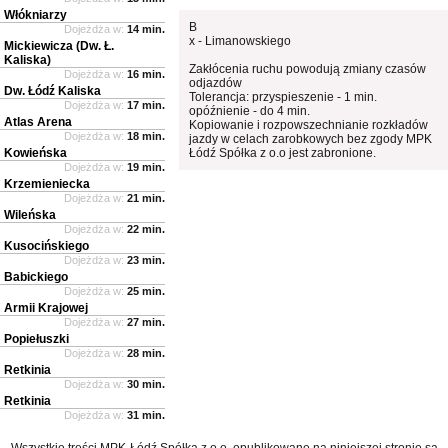
Włókniarzy
B
Dojeżdża w:
14 min.
x - Limanowskiego
Mickiewicza (Dw. Ł.
Kaliska)
Zakłócenia ruchu powodują zmiany czasów
Dojeżdża w:
16 min.
odjazdów
Dw. Łódź Kaliska
Tolerancja: przyspieszenie - 1 min.
Dojeżdża w:
17 min.
opóźnienie - do 4 min.
Atlas Arena
Kopiowanie i rozpowszechnianie rozkładów
Dojeżdża w:
18 min.
jazdy w celach zarobkowych bez zgody MPK
Kowieńska
Łódź Spółka z o.o jest zabronione.
Dojeżdża w:
19 min.
Krzemieniecka
Dojeżdża w:
21 min.
Wileńska
Dojeżdża w:
22 min.
Kusocińskiego
Dojeżdża w:
23 min.
Babickiego
Dojeżdża w:
25 min.
Armii Krajowej
Dojeżdża w:
27 min.
Popiełuszki
Dojeżdża w:
28 min.
Retkinia
Dojeżdża w:
30 min.
Retkinia
Dojeżdża w:
31 min.
Wszystkie treści MPK-Łódź Spółka z o.o. opublikowane na niniejszej stronie są