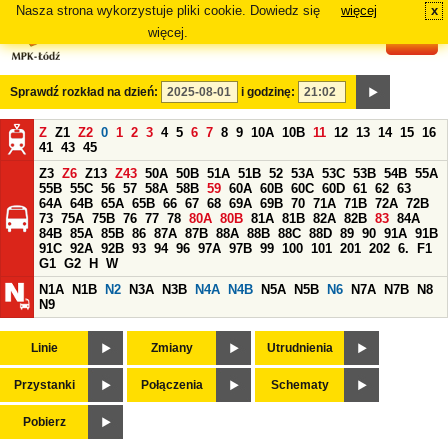
Nasza strona wykorzystuje pliki cookie. Dowiedz się
więcej
x
#
więcej.
Sprawdź rozkład na dzień:
i godzinę:
Z
Z1
Z2
0
1
2
3
4
5
6
7
8
9
10A
10B
11
12
13
14
15
16
41
43
45
Z3
Z6
Z13
Z43
50A
50B
51A
51B
52
53A
53C
53B
54B
55A
55B
55C
56
57
58A
58B
59
60A
60B
60C
60D
61
62
63
64A
64B
65A
65B
66
67
68
69A
69B
70
71A
71B
72A
72B
73
75A
75B
76
77
78
80A
80B
81A
81B
82A
82B
83
84A
84B
85A
85B
86
87A
87B
88A
88B
88C
88D
89
90
91A
91B
91C
92A
92B
93
94
96
97A
97B
99
100
101
201
202
6.
F1
G1
G2
H
W
N1A
N1B
N2
N3A
N3B
N4A
N4B
N5A
N5B
N6
N7A
N7B
N8
N9
Linie
Zmiany
Utrudnienia
Przystanki
Połączenia
Schematy
Pobierz