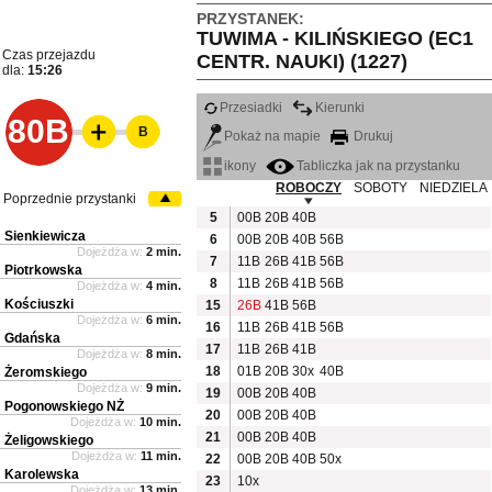
PRZYSTANEK:
TUWIMA - KILIŃSKIEGO (EC1
Czas przejazdu
CENTR. NAUKI) (1227)
dla:
15:26
Przesiadki
Kierunki
80B
B
Pokaż na mapie
Drukuj
ikony
Tabliczka jak na przystanku
ROBOCZY
SOBOTY
NIEDZIELA
Poprzednie przystanki
5
00B
20B
40B
Sienkiewicza
6
00B
20B
40B
56B
Dojeżdża w:
2 min.
7
11B
26B
41B
56B
Piotrkowska
8
11B
26B
41B
56B
Dojeżdża w:
4 min.
Kościuszki
15
26B
41B
56B
Dojeżdża w:
6 min.
16
11B
26B
41B
56B
Gdańska
17
11B
26B
41B
Dojeżdża w:
8 min.
18
01B
20B
30x
40B
Żeromskiego
Dojeżdża w:
9 min.
19
00B
20B
40B
Pogonowskiego NŻ
20
00B
20B
40B
Dojeżdża w:
10 min.
21
00B
20B
40B
Żeligowskiego
Dojeżdża w:
11 min.
22
00B
20B
40B
50x
Karolewska
23
10x
Dojeżdża w:
13 min.