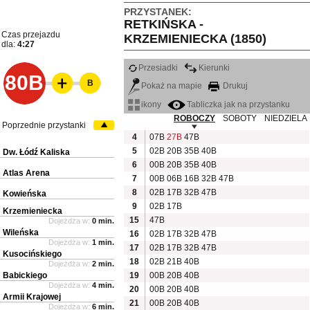
PRZYSTANEK:
RETKIŃSKA -
Czas przejazdu
KRZEMIENIECKA (1850)
dla:
4:27
Przesiadki
Kierunki
80B
B
Pokaż na mapie
Drukuj
ikony
Tabliczka jak na przystanku
ROBOCZY
SOBOTY
NIEDZIELA
Poprzednie przystanki
4
07B
27B
47B
5
02B
20B
35B
40B
Dw. Łódź Kaliska
6
00B
20B
35B
40B
Atlas Arena
7
00B
06B
16B
32B
47B
8
02B
17B
32B
47B
Kowieńska
9
02B
17B
Krzemieniecka
15
47B
Dojeżdża w:
0 min.
Wileńska
16
02B
17B
32B
47B
Dojeżdża w:
1 min.
17
02B
17B
32B
47B
Kusocińskiego
18
02B
21B
40B
Dojeżdża w:
2 min.
Babickiego
19
00B
20B
40B
Dojeżdża w:
4 min.
20
00B
20B
40B
Armii Krajowej
21
00B
20B
40B
Dojeżdża w:
6 min.