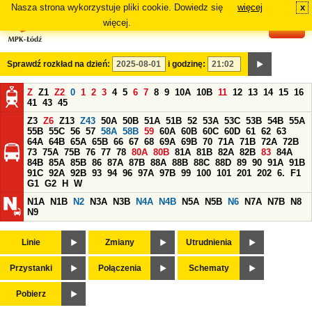
Nasza strona wykorzystuje pliki cookie. Dowiedz się
więcej
x
#
więcej.
Sprawdź rozkład na dzień:
i godzinę:
Z
Z1
Z2
0
1
2
3
4
5
6
7
8
9
10A
10B
11
12
13
14
15
16
41
43
45
Z3
Z6
Z13
Z43
50A
50B
51A
51B
52
53A
53C
53B
54B
55A
55B
55C
56
57
58A
58B
59
60A
60B
60C
60D
61
62
63
64A
64B
65A
65B
66
67
68
69A
69B
70
71A
71B
72A
72B
73
75A
75B
76
77
78
80A
80B
81A
81B
82A
82B
83
84A
84B
85A
85B
86
87A
87B
88A
88B
88C
88D
89
90
91A
91B
91C
92A
92B
93
94
96
97A
97B
99
100
101
201
202
6.
F1
G1
G2
H
W
N1A
N1B
N2
N3A
N3B
N4A
N4B
N5A
N5B
N6
N7A
N7B
N8
N9
Linie
Zmiany
Utrudnienia
Przystanki
Połączenia
Schematy
Pobierz