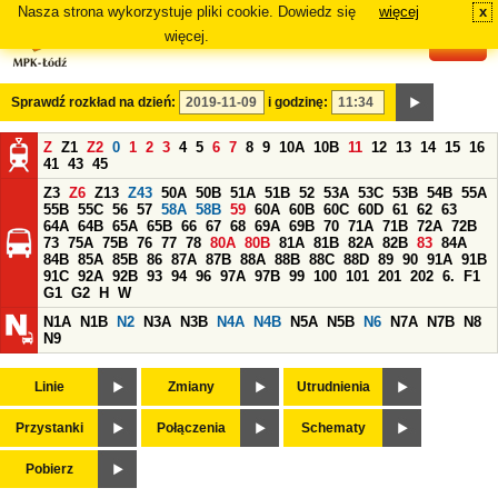
Nasza strona wykorzystuje pliki cookie. Dowiedz się
więcej
x
#
więcej.
Sprawdź rozkład na dzień:
i godzinę:
Z
Z1
Z2
0
1
2
3
4
5
6
7
8
9
10A
10B
11
12
13
14
15
16
41
43
45
Z3
Z6
Z13
Z43
50A
50B
51A
51B
52
53A
53C
53B
54B
55A
55B
55C
56
57
58A
58B
59
60A
60B
60C
60D
61
62
63
64A
64B
65A
65B
66
67
68
69A
69B
70
71A
71B
72A
72B
73
75A
75B
76
77
78
80A
80B
81A
81B
82A
82B
83
84A
84B
85A
85B
86
87A
87B
88A
88B
88C
88D
89
90
91A
91B
91C
92A
92B
93
94
96
97A
97B
99
100
101
201
202
6.
F1
G1
G2
H
W
N1A
N1B
N2
N3A
N3B
N4A
N4B
N5A
N5B
N6
N7A
N7B
N8
N9
Linie
Zmiany
Utrudnienia
Przystanki
Połączenia
Schematy
Pobierz