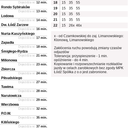
Dojeżdża w:
12 min.
18
15
35
55
Rondo Sybiraków
19
15
35
55
Dojeżdża w:
13 min.
20
15
35
55
Lodowa
21
15
35
55
Dojeżdża w:
14 min.
Dw. Łódź Zarzew
22
15
26x
46x
Dojeżdża w:
16 min.
Nurta-Kaszyńskiego
x - od Czarnkowskiej do zaj. Limanowskiego:
Dojeżdża w:
17 min.
Klonową, Limanowskiego
Zapadła
Dojeżdża w:
18 min.
Zakłócenia ruchu powodują zmiany czasów
Śmigłego-Rydza
odjazdów
Dojeżdża w:
21 min.
Tolerancja: przyspieszenie - 1 min.
opóźnienie - do 4 min.
Milionowa
Kopiowanie i rozpowszechnianie rozkładów
Dojeżdża w:
23 min.
jazdy w celach zarobkowych bez zgody MPK
Zbiorcza
Łódź Spółka z o.o jest zabronione.
Dojeżdża w:
24 min.
Piłsudskiego
Dojeżdża w:
27 min.
Tuwima
Dojeżdża w:
28 min.
Narutowicza
Dojeżdża w:
29 min.
Wierzbowa
Dojeżdża w:
32 min.
P.O.W.
Dojeżdża w:
35 min.
Kilińskiego
Dojeżdża w:
37 min.