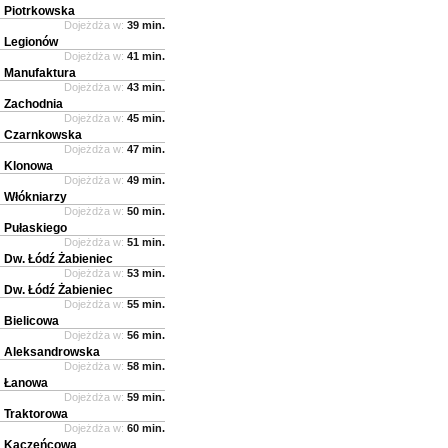
Piotrkowska
Dojeżdża w:
39 min.
Legionów
Dojeżdża w:
41 min.
Manufaktura
Dojeżdża w:
43 min.
Zachodnia
Dojeżdża w:
45 min.
Czarnkowska
Dojeżdża w:
47 min.
Klonowa
Dojeżdża w:
49 min.
Włókniarzy
Dojeżdża w:
50 min.
Pułaskiego
Dojeżdża w:
51 min.
Dw. Łódź Żabieniec
Dojeżdża w:
53 min.
Dw. Łódź Żabieniec
Dojeżdża w:
55 min.
Bielicowa
Dojeżdża w:
56 min.
Aleksandrowska
Dojeżdża w:
58 min.
Łanowa
Dojeżdża w:
59 min.
Traktorowa
Dojeżdża w:
60 min.
Kaczeńcowa