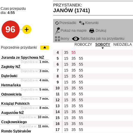
PRZYSTANEK:
Czas przejazdu
JANÓW (1741)
dla:
4:55
Przesiadki
Kierunki
96
Pokaż na mapie
Drukuj
ikony
Tabliczka jak na przystanku
ROBOCZY
SOBOTY
NIEDZIELA
Poprzednie przystanki
4
35
55
Juranda ze Spychowa NŻ
5
15
35
55
Dojeżdża w:
1 min.
6
15
35
55
Zagłoby NŻ
7
15
35
55
Dojeżdża w:
3 min.
Dąbrówki
8
15
35
55
Dojeżdża w:
4 min.
9
15
35
55
Hetmańska
10
15
35
55
Dojeżdża w:
5 min.
11
15
35
55
Odnowiciela
Dojeżdża w:
7 min.
12
15
35
55
Książąt Polskich
13
15
35
55
Dojeżdża w:
8 min.
14
15
35
55
Augustów NŻ
Dojeżdża w:
10 min.
15
15
35
55
Czajkowskiego
16
15
35
55
Dojeżdża w:
11 min.
17
15
35
55
Rondo Sybiraków