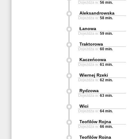
Dojeżdża w:
56 min.
Aleksandrowska
Dojeżdża w:
58 min.
Łanowa
Dojeżdża w:
59 min.
Traktorowa
Dojeżdża w:
60 min.
Kaczeńcowa
Dojeżdża w:
61 min.
Wiernej Rzeki
Dojeżdża w:
62 min.
Rydzowa
Dojeżdża w:
63 min.
Wici
Dojeżdża w:
64 min.
Teofilów Rojna
Dojeżdża w:
66 min.
Teofilów Rojna