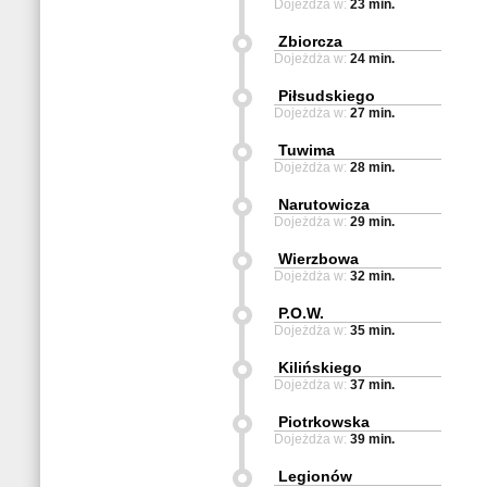
Dojeżdża w:
23 min.
Zbiorcza
Dojeżdża w:
24 min.
Piłsudskiego
Dojeżdża w:
27 min.
Tuwima
Dojeżdża w:
28 min.
Narutowicza
Dojeżdża w:
29 min.
Wierzbowa
Dojeżdża w:
32 min.
P.O.W.
Dojeżdża w:
35 min.
Kilińskiego
Dojeżdża w:
37 min.
Piotrkowska
Dojeżdża w:
39 min.
Legionów