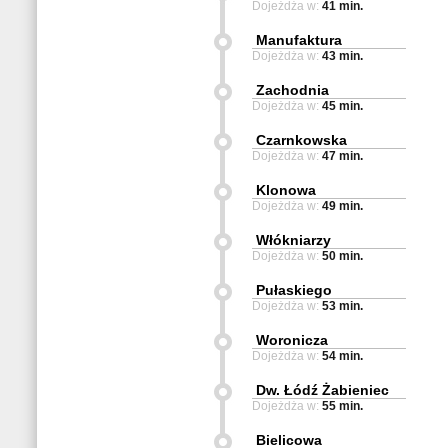
Dojeżdża w:
41 min.
Manufaktura
Dojeżdża w:
43 min.
Zachodnia
Dojeżdża w:
45 min.
Czarnkowska
Dojeżdża w:
47 min.
Klonowa
Dojeżdża w:
49 min.
Włókniarzy
Dojeżdża w:
50 min.
Pułaskiego
Dojeżdża w:
53 min.
Woronicza
Dojeżdża w:
54 min.
Dw. Łódź Żabieniec
Dojeżdża w:
55 min.
Bielicowa