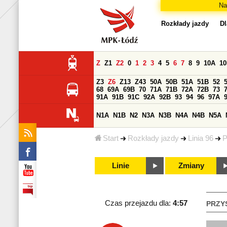
Na
Rozkłady jazdy
Dl
Z
Z1
Z2
0
1
2
3
4
5
6
7
8
9
10A
1
Z3
Z6
Z13
Z43
50A
50B
51A
51B
52
68
69A
69B
70
71A
71B
72A
72B
73
91A
91B
91C
92A
92B
93
94
96
97A
N1A
N1B
N2
N3A
N3B
N4A
N4B
N5A
Start
Rozkłady jazdy
Linia 96
P
Linie
Zmiany
Czas przejazdu dla:
4:57
PRZY