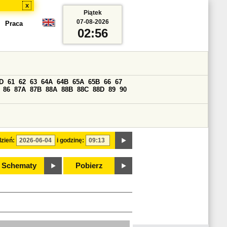
x
Piątek
07-08-2026
Praca
02:56
D
61
62
63
64A
64B
65A
65B
66
67
86
87A
87B
88A
88B
88C
88D
89
90
zień:
i godzinę:
Schematy
Pobierz