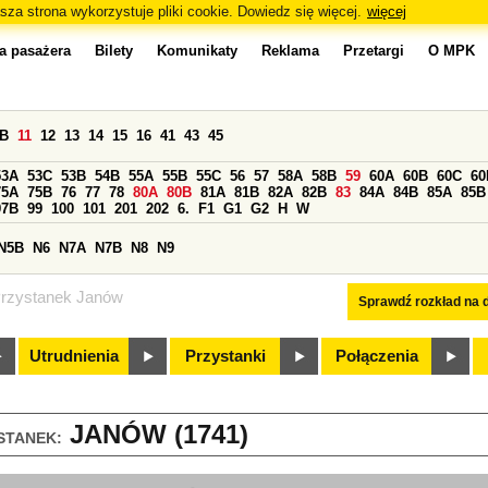
sza strona wykorzystuje pliki cookie. Dowiedz się więcej.
więcej
a pasażera
Bilety
Komunikaty
Reklama
Przetargi
O MPK
0B
11
12
13
14
15
16
41
43
45
53A
53C
53B
54B
55A
55B
55C
56
57
58A
58B
59
60A
60B
60C
60
75A
75B
76
77
78
80A
80B
81A
81B
82A
82B
83
84A
84B
85A
85B
97B
99
100
101
201
202
6.
F1
G1
G2
H
W
N5B
N6
N7A
N7B
N8
N9
rzystanek Janów
Sprawdź rozkład na d
Utrudnienia
Przystanki
Połączenia
JANÓW (1741)
STANEK: