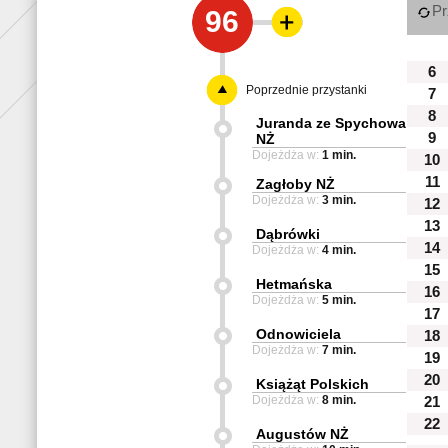
Pr
96
6
Poprzednie przystanki
7
8
Juranda ze Spychowa
9
NŻ
Dojeżdża w:
1 min.
10
11
Zagłoby NŻ
Dojeżdża w:
3 min.
12
13
Dąbrówki
14
Dojeżdża w:
4 min.
15
Hetmańska
16
Dojeżdża w:
5 min.
17
Odnowiciela
18
Dojeżdża w:
7 min.
19
20
Książąt Polskich
Dojeżdża w:
8 min.
21
22
Augustów NŻ