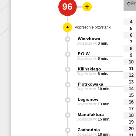
Pr
96
4
Poprzednie przystanki
5
6
Wierzbowa
7
Dojeżdża w:
3 min.
8
P.O.W.
9
Dojeżdża w:
6 min.
10
11
Kilińskiego
Dojeżdża w:
8 min.
12
13
Piotrkowska
14
Dojeżdża w:
10 min.
15
Legionów
16
Dojeżdża w:
13 min.
17
Manufaktura
18
Dojeżdża w:
15 min.
19
20
Zachodnia
Dojeżdża w:
18 min.
21