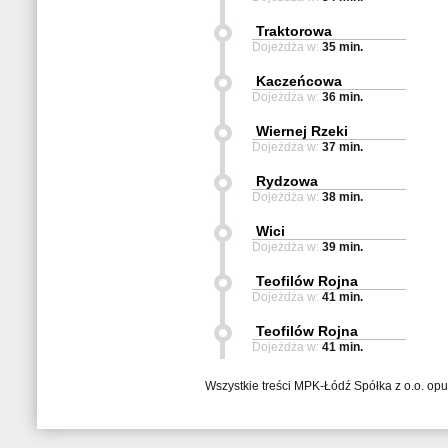
Traktorowa
Dojeżdża w:
35 min.
Kaczeńcowa
Dojeżdża w:
36 min.
Wiernej Rzeki
Dojeżdża w:
37 min.
Rydzowa
Dojeżdża w:
38 min.
Wici
Dojeżdża w:
39 min.
Teofilów Rojna
Dojeżdża w:
41 min.
Teofilów Rojna
Dojeżdża w:
41 min.
Wszystkie treści MPK-Łódź Spółka z o.o. op