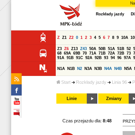
Na
Rozkłady jazdy
Dl
Z
Z1
Z2
0
1
2
3
4
5
6
7
8
9
10A
1
Z3
Z6
Z13
Z43
50A
50B
51A
51B
52
68
69A
69B
70
71A
71B
72A
72B
73
91A
91B
91C
92A
92B
93
94
96
97A
N1A
N1B
N2
N3A
N3B
N4A
N4B
N5A
Start
Rozkłady jazdy
Linia 96
P
Linie
Zmiany
Czas przejazdu dla:
8:48
PRZY