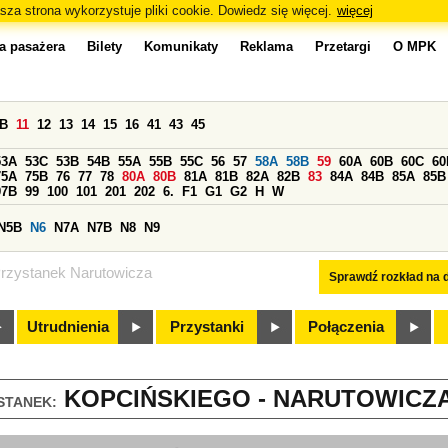
sza strona wykorzystuje pliki cookie. Dowiedz się więcej.
więcej
a pasażera
Bilety
Komunikaty
Reklama
Przetargi
O MPK
0B
11
12
13
14
15
16
41
43
45
53A
53C
53B
54B
55A
55B
55C
56
57
58A
58B
59
60A
60B
60C
60
75A
75B
76
77
78
80A
80B
81A
81B
82A
82B
83
84A
84B
85A
85B
97B
99
100
101
201
202
6.
F1
G1
G2
H
W
N5B
N6
N7A
N7B
N8
N9
rzystanek Narutowicza
Sprawdź rozkład na d
Utrudnienia
Przystanki
Połączenia
KOPCIŃSKIEGO - NARUTOWICZA 
STANEK: