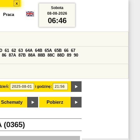
x
Sobota
08-08-2026
Praca
06:46
D
61
62
63
64A
64B
65A
65B
66
67
86
87A
87B
88A
88B
88C
88D
89
90
zień:
i godzinę:
Schematy
Pobierz
(0365)