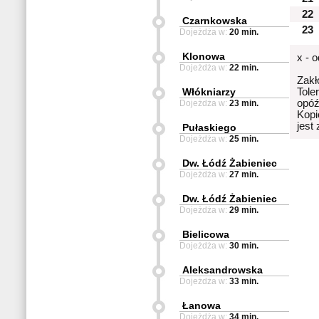
22
Czarnkowska
23
Dojeżdża w:
20 min.
Klonowa
x - 
Dojeżdża w:
22 min.
Zakł
Włókniarzy
Tole
opóź
Dojeżdża w:
23 min.
Kopi
jest
Pułaskiego
Dojeżdża w:
25 min.
Dw. Łódź Żabieniec
Dojeżdża w:
27 min.
Dw. Łódź Żabieniec
Dojeżdża w:
29 min.
Bielicowa
Dojeżdża w:
30 min.
Aleksandrowska
Dojeżdża w:
33 min.
Łanowa
Dojeżdża w:
34 min.