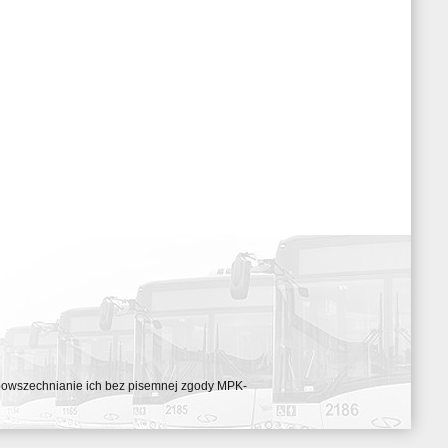
ozpowszechnianie ich bez pisemnej zgody MPK-