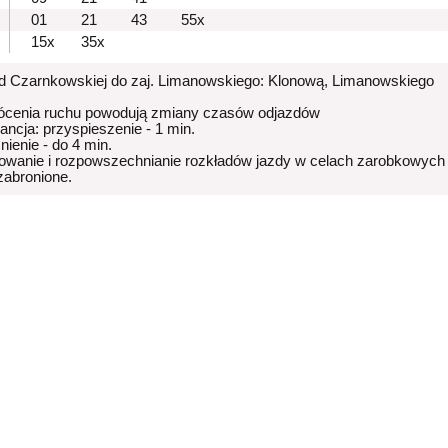
01
21
43
55x
15x
35x
od Czarnkowskiej do zaj. Limanowskiego: Klonową, Limanowskiego
ócenia ruchu powodują zmiany czasów odjazdów
rancja: przyspieszenie - 1 min.
nienie - do 4 min.
owanie i rozpowszechnianie rozkładów jazdy w celach zarobkowych
 zabronione.