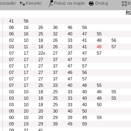
zesiadki
Kierunki
Pokaż na mapie
Drukuj
i
R
41
56
06
16
26
36
46
56
06
16
25
32
40
47
55
02
10
18
26
33
41
48
56
03
11
18
26
33
41
48
57
07
17
22x
27
37
47
57
07
17
27
37
47
57
07
17
27
37
47
57
07
17
27
37
46
56
07
17
27
37
47
57
07
17
25
33
40
48
55
03
10
18
25
33
40
48
55
03
10
18
25
33
40
48
55
03
10
18
25
33
40
50
00
10
20
30
40
50
00
10
20
29
39
49
59
09
19
29
39
49
59
09
21
41