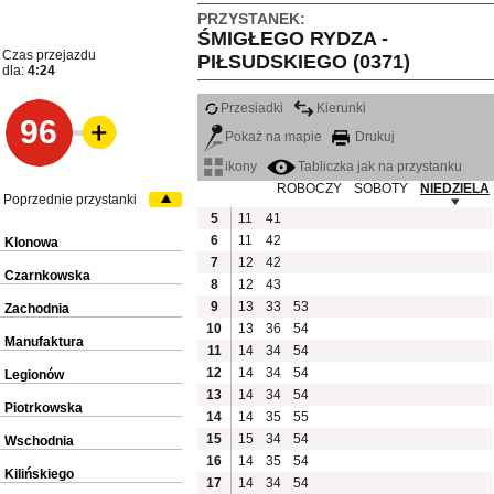
PRZYSTANEK:
ŚMIGŁEGO RYDZA -
Czas przejazdu
PIŁSUDSKIEGO (0371)
dla:
4:24
Przesiadki
Kierunki
96
Pokaż na mapie
Drukuj
ikony
Tabliczka jak na przystanku
ROBOCZY
SOBOTY
NIEDZIELA
Poprzednie przystanki
5
11
41
6
11
42
Klonowa
7
12
42
Czarnkowska
8
12
43
9
13
33
53
Zachodnia
10
13
36
54
Manufaktura
11
14
34
54
12
14
34
54
Legionów
13
14
34
54
Piotrkowska
14
14
35
55
15
15
34
54
Wschodnia
16
14
35
54
Kilińskiego
17
14
34
54