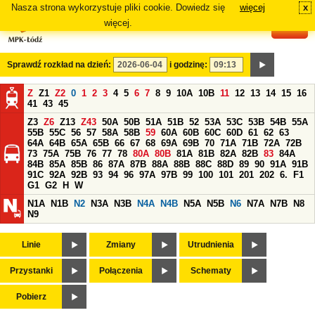
Nasza strona wykorzystuje pliki cookie. Dowiedz się
więcej
x
#
więcej.
Sprawdź rozkład na dzień:
i godzinę:
Z
Z1
Z2
0
1
2
3
4
5
6
7
8
9
10A
10B
11
12
13
14
15
16
41
43
45
Z3
Z6
Z13
Z43
50A
50B
51A
51B
52
53A
53C
53B
54B
55A
55B
55C
56
57
58A
58B
59
60A
60B
60C
60D
61
62
63
64A
64B
65A
65B
66
67
68
69A
69B
70
71A
71B
72A
72B
73
75A
75B
76
77
78
80A
80B
81A
81B
82A
82B
83
84A
84B
85A
85B
86
87A
87B
88A
88B
88C
88D
89
90
91A
91B
91C
92A
92B
93
94
96
97A
97B
99
100
101
201
202
6.
F1
G1
G2
H
W
N1A
N1B
N2
N3A
N3B
N4A
N4B
N5A
N5B
N6
N7A
N7B
N8
N9
Linie
Zmiany
Utrudnienia
Przystanki
Połączenia
Schematy
Pobierz