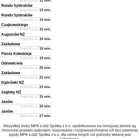
Dojeżdża w:
12 min.
Rondo Sybiraków
Dojeżdża w:
13 min.
Rondo Sybiraków
Dojeżdża w:
14 min.
Czajkowskiego
Dojeżdża w:
15 min.
Augustów NŻ
Dojeżdża w:
16 min.
Zakładowa
Dojeżdża w:
18 min.
Piasta Kołodzieja
Dojeżdża w:
19 min.
Odnowiciela
Dojeżdża w:
20 min.
Zakładowa
Dojeżdża w:
22 min.
Dąbrówki NŻ
Dojeżdża w:
23 min.
Zagłoby NŻ
Dojeżdża w:
25 min.
Janów
Dojeżdża w:
26 min.
Janów
Dojeżdża w:
27 min.
Wszystkie treści MPK-Łódź Spółka z o.o. opublikowane na niniejszej stronie są
chronione prawem autorskim. Kopiowanie i rozpowszechnianie ich bez pisemnej
zgody MPK-Łódź Spółka z o.o. dla celów innych niż potrzeby własne jest
zabronione.