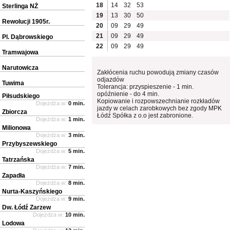
18
14
32
53
Sterlinga NŻ
19
13
30
50
Rewolucji 1905r.
20
09
29
49
21
09
29
49
Pl. Dąbrowskiego
22
09
29
49
Tramwajowa
Narutowicza
Zakłócenia ruchu powodują zmiany czasów
odjazdów
Tuwima
Tolerancja: przyspieszenie - 1 min.
opóźnienie - do 4 min.
Piłsudskiego
Kopiowanie i rozpowszechnianie rozkładów
Dojeżdża w:
0 min.
jazdy w celach zarobkowych bez zgody MPK
Zbiorcza
Łódź Spółka z o.o jest zabronione.
Dojeżdża w:
1 min.
Milionowa
Dojeżdża w:
3 min.
Przybyszewskiego
Dojeżdża w:
5 min.
Tatrzańska
Dojeżdża w:
7 min.
Zapadła
Dojeżdża w:
8 min.
Nurta-Kaszyńskiego
Dojeżdża w:
9 min.
Dw. Łódź Zarzew
Dojeżdża w:
10 min.
Lodowa