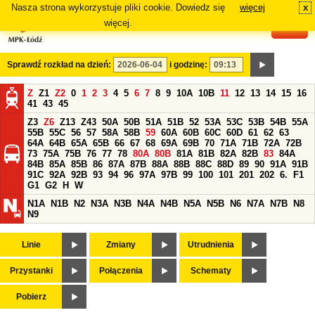
Nasza strona wykorzystuje pliki cookie. Dowiedz się
więcej
x
#
więcej.
Sprawdź rozkład na dzień:
i godzinę:
Z
Z1
Z2
0
1
2
3
4
5
6
7
8
9
10A
10B
11
12
13
14
15
16
41
43
45
Z3
Z6
Z13
Z43
50A
50B
51A
51B
52
53A
53C
53B
54B
55A
55B
55C
56
57
58A
58B
59
60A
60B
60C
60D
61
62
63
64A
64B
65A
65B
66
67
68
69A
69B
70
71A
71B
72A
72B
73
75A
75B
76
77
78
80A
80B
81A
81B
82A
82B
83
84A
84B
85A
85B
86
87A
87B
88A
88B
88C
88D
89
90
91A
91B
91C
92A
92B
93
94
96
97A
97B
99
100
101
201
202
6.
F1
G1
G2
H
W
N1A
N1B
N2
N3A
N3B
N4A
N4B
N5A
N5B
N6
N7A
N7B
N8
N9
Linie
Zmiany
Utrudnienia
Przystanki
Połączenia
Schematy
Pobierz