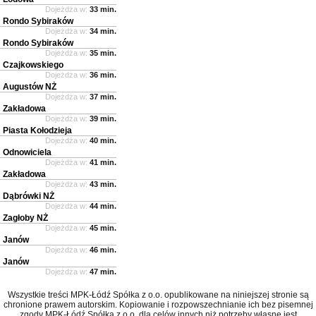
Dojeżdża w:
33 min.
Rondo Sybiraków
Dojeżdża w:
34 min.
Rondo Sybiraków
Dojeżdża w:
35 min.
Czajkowskiego
Dojeżdża w:
36 min.
Augustów NŻ
Dojeżdża w:
37 min.
Zakładowa
Dojeżdża w:
39 min.
Piasta Kołodzieja
Dojeżdża w:
40 min.
Odnowiciela
Dojeżdża w:
41 min.
Zakładowa
Dojeżdża w:
43 min.
Dąbrówki NŻ
Dojeżdża w:
44 min.
Zagłoby NŻ
Dojeżdża w:
45 min.
Janów
Dojeżdża w:
46 min.
Janów
Dojeżdża w:
47 min.
Wszystkie treści MPK-Łódź Spółka z o.o. opublikowane na niniejszej stronie są
chronione prawem autorskim. Kopiowanie i rozpowszechnianie ich bez pisemnej
zgody MPK-Łódź Spółka z o.o. dla celów innych niż potrzeby własne jest