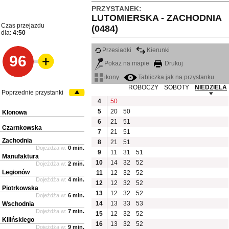
PRZYSTANEK:
LUTOMIERSKA - ZACHODNIA
Czas przejazdu
(0484)
dla:
4:50
Przesiadki
Kierunki
96
Pokaż na mapie
Drukuj
ikony
Tabliczka jak na przystanku
ROBOCZY
SOBOTY
NIEDZIELA
Poprzednie przystanki
4
50
5
20
50
Klonowa
6
21
51
Czarnkowska
7
21
51
Zachodnia
8
21
51
Dojeżdża w:
0 min.
9
11
31
51
Manufaktura
10
14
32
52
Dojeżdża w:
2 min.
Legionów
11
12
32
52
Dojeżdża w:
4 min.
12
12
32
52
Piotrkowska
13
12
32
52
Dojeżdża w:
6 min.
14
13
33
53
Wschodnia
Dojeżdża w:
7 min.
15
12
32
52
Kilińskiego
16
13
32
52
Dojeżdża w:
9 min.