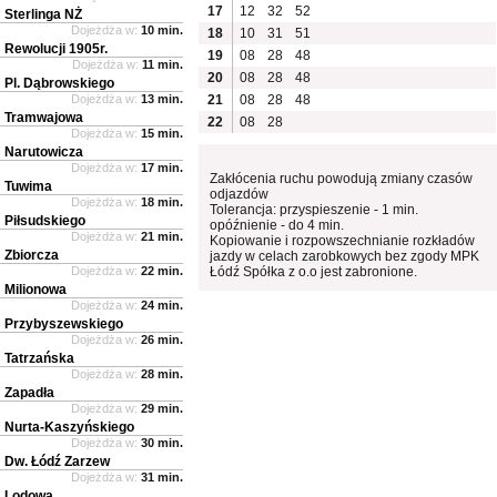
17
12
32
52
Sterlinga NŻ
Dojeżdża w:
10 min.
18
10
31
51
Rewolucji 1905r.
19
08
28
48
Dojeżdża w:
11 min.
20
08
28
48
Pl. Dąbrowskiego
Dojeżdża w:
13 min.
21
08
28
48
Tramwajowa
22
08
28
Dojeżdża w:
15 min.
Narutowicza
Dojeżdża w:
17 min.
Zakłócenia ruchu powodują zmiany czasów
Tuwima
odjazdów
Dojeżdża w:
18 min.
Tolerancja: przyspieszenie - 1 min.
Piłsudskiego
opóźnienie - do 4 min.
Dojeżdża w:
21 min.
Kopiowanie i rozpowszechnianie rozkładów
Zbiorcza
jazdy w celach zarobkowych bez zgody MPK
Dojeżdża w:
22 min.
Łódź Spółka z o.o jest zabronione.
Milionowa
Dojeżdża w:
24 min.
Przybyszewskiego
Dojeżdża w:
26 min.
Tatrzańska
Dojeżdża w:
28 min.
Zapadła
Dojeżdża w:
29 min.
Nurta-Kaszyńskiego
Dojeżdża w:
30 min.
Dw. Łódź Zarzew
Dojeżdża w:
31 min.
Lodowa