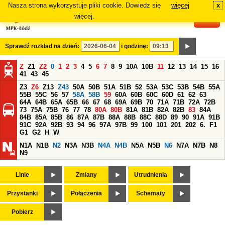
Nasza strona wykorzystuje pliki cookie. Dowiedz się
więcej
x
#
więcej.
Sprawdź rozkład na dzień:
i godzinę:
Z
Z1
Z2
0
1
2
3
4
5
6
7
8
9
10A
10B
11
12
13
14
15
16
41
43
45
Z3
Z6
Z13
Z43
50A
50B
51A
51B
52
53A
53C
53B
54B
55A
55B
55C
56
57
58A
58B
59
60A
60B
60C
60D
61
62
63
64A
64B
65A
65B
66
67
68
69A
69B
70
71A
71B
72A
72B
73
75A
75B
76
77
78
80A
80B
81A
81B
82A
82B
83
84A
84B
85A
85B
86
87A
87B
88A
88B
88C
88D
89
90
91A
91B
91C
92A
92B
93
94
96
97A
97B
99
100
101
201
202
6.
F1
G1
G2
H
W
N1A
N1B
N2
N3A
N3B
N4A
N4B
N5A
N5B
N6
N7A
N7B
N8
N9
Linie
Zmiany
Utrudnienia
Przystanki
Połączenia
Schematy
Pobierz