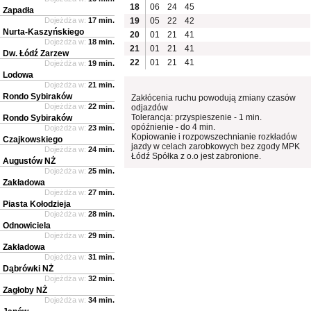
18
06
24
45
Zapadła
Dojeżdża w:
17 min.
19
05
22
42
Nurta-Kaszyńskiego
20
01
21
41
Dojeżdża w:
18 min.
21
01
21
41
Dw. Łódź Zarzew
22
01
21
41
Dojeżdża w:
19 min.
Lodowa
Dojeżdża w:
21 min.
Rondo Sybiraków
Zakłócenia ruchu powodują zmiany czasów
Dojeżdża w:
22 min.
odjazdów
Tolerancja: przyspieszenie - 1 min.
Rondo Sybiraków
opóźnienie - do 4 min.
Dojeżdża w:
23 min.
Kopiowanie i rozpowszechnianie rozkładów
Czajkowskiego
jazdy w celach zarobkowych bez zgody MPK
Dojeżdża w:
24 min.
Łódź Spółka z o.o jest zabronione.
Augustów NŻ
Dojeżdża w:
25 min.
Zakładowa
Dojeżdża w:
27 min.
Piasta Kołodzieja
Dojeżdża w:
28 min.
Odnowiciela
Dojeżdża w:
29 min.
Zakładowa
Dojeżdża w:
31 min.
Dąbrówki NŻ
Dojeżdża w:
32 min.
Zagłoby NŻ
Dojeżdża w:
34 min.