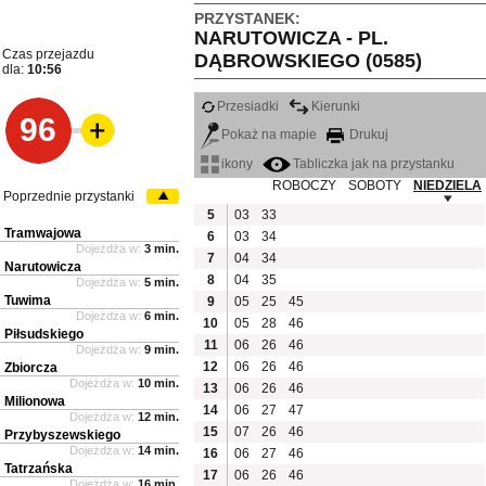
PRZYSTANEK:
NARUTOWICZA - PL.
Czas przejazdu
DĄBROWSKIEGO (0585)
dla:
10:56
Przesiadki
Kierunki
96
Pokaż na mapie
Drukuj
ikony
Tabliczka jak na przystanku
ROBOCZY
SOBOTY
NIEDZIELA
Poprzednie przystanki
5
03
33
Tramwajowa
6
03
34
Dojeżdża w:
3 min.
7
04
34
Narutowicza
8
04
35
Dojeżdża w:
5 min.
Tuwima
9
05
25
45
Dojeżdża w:
6 min.
10
05
28
46
Piłsudskiego
11
06
26
46
Dojeżdża w:
9 min.
12
06
26
46
Zbiorcza
Dojeżdża w:
10 min.
13
06
26
46
Milionowa
14
06
27
47
Dojeżdża w:
12 min.
15
07
26
46
Przybyszewskiego
Dojeżdża w:
14 min.
16
06
27
46
Tatrzańska
17
06
26
46
Dojeżdża w:
16 min.