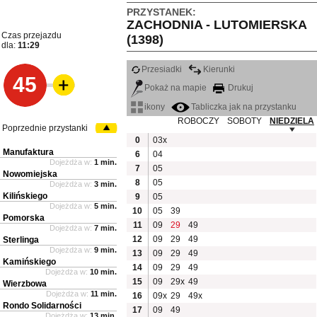
PRZYSTANEK:
ZACHODNIA - LUTOMIERSKA
Czas przejazdu
(1398)
dla:
11:29
Przesiadki
Kierunki
45
Pokaż na mapie
Drukuj
ikony
Tabliczka jak na przystanku
ROBOCZY
SOBOTY
NIEDZIELA
Poprzednie przystanki
0
03x
Manufaktura
6
04
Dojeżdża w:
1 min.
7
05
Nowomiejska
8
05
Dojeżdża w:
3 min.
Kilińskiego
9
05
Dojeżdża w:
5 min.
10
05
39
Pomorska
11
09
29
49
Dojeżdża w:
7 min.
12
09
29
49
Sterlinga
Dojeżdża w:
9 min.
13
09
29
49
Kamińskiego
14
09
29
49
Dojeżdża w:
10 min.
15
09
29x
49
Wierzbowa
Dojeżdża w:
11 min.
16
09x
29
49x
Rondo Solidarności
17
09
49
Dojeżdża w:
13 min.