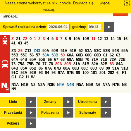
Nasza strona wykorzystuje pliki cookie. Dowiedz się
więcej
x
#
więcej.
Sprawdź rozkład na dzień:
i godzinę:
Z
Z1
Z2
0
1
2
3
4
5
6
7
8
9
10A
10B
11
12
13
14
15
16
41
43
45
Z3
Z6
Z13
Z43
50A
50B
51A
51B
52
53A
53C
53B
54B
55A
55B
55C
56
57
58A
58B
59
60A
60B
60C
60D
61
62
63
64A
64B
65A
65B
66
67
68
69A
69B
70
71A
71B
72A
72B
73
75A
75B
76
77
78
80A
80B
81A
81B
82A
82B
83
84A
84B
85A
85B
86
87A
87B
88A
88B
88C
88D
89
90
91A
91B
91C
92A
92B
93
94
96
97A
97B
99
100
101
201
202
6.
F1
G1
G2
H
W
N1A
N1B
N2
N3A
N3B
N4A
N4B
N5A
N5B
N6
N7A
N7B
N8
N9
Linie
Zmiany
Utrudnienia
Przystanki
Połączenia
Schematy
Pobierz